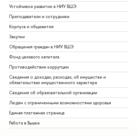
Устойчивое развитие в НИУ ВШЭ
О
Преподаватели и сотрудники
П
Корпуса и общежития
В
Закупки
П
Обращения граждан в НИУ ВШЭ
А
Фонд целевого капитала
Д
Противодействие коррупции
Ц
Сведения о доходах, расходах, об имуществе и
Б
обязательствах имущественного характера
О
Сведения об образовательной организации
О
Людям с ограниченными возможностями здоровья
Единая платежная страница
Работа в Вышке