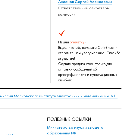
Аксенов Сергей Алексеевич
Ответственный секретарь
комиссии
Нашли
опечатку
?
Выделите её, нажмите Ctrl+Enter и
отправьте нам уведомление. Спасибо
за участие!
Сервис предназначен только для
отправки сообщений об
орфографических и пунктуационных
ошибках.
миссия Московского института электроники и математики им. А.Н.
ПОЛЕЗНЫЕ ССЫЛКИ
Министерство науки и высшего
образования РФ