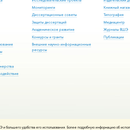
ка
Исследовательские проекты
Издательский 
Мониторинги
Книжный магаз
Диссертационные советы
Типография
Защиты диссертаций
Медиацентр
Академическое развитие
Журналы ВШЭ
Конкурсы и гранты
Публикации
зование
Внешние научно-информационные
ресурсы
ры
Э
нерства
модействие
 и большего удобства его использования. Более подробную информацию об испол
ния материалов
Политика конфиденциальности
Карта сайта