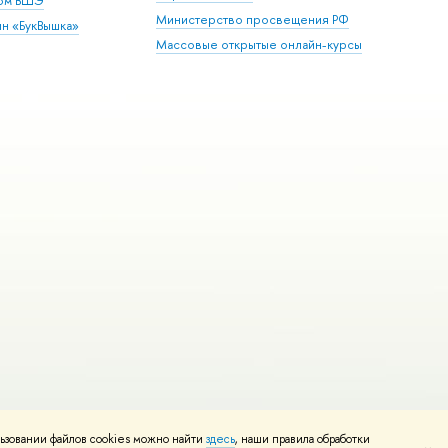
дом ВШЭ
Министерство просвещения РФ
ин «БукВышка»
Массовые открытые онлайн-курсы
ьзовании файлов cookies можно найти
здесь
, наши правила обработки
Редактору