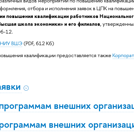
 различных видов мероприятий по повышению квалификаци
оформления, отбора и исполнения заявок в ЦПК на повыше
ции повышения квалификации работников Национально
Высшая школа экономики» и его филиалов
, утвержденн
06-12
.
и НИУ ВШЭ
(PDF, 612 Кб)
повышения квалификации предоставляется также
Корпора
аявки
 программам внешних организа
программам внешних организац