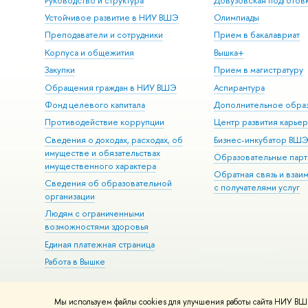
Руководство и структура
Довузовская подготов
Устойчивое развитие в НИУ ВШЭ
Олимпиады
Преподаватели и сотрудники
Прием в бакалавриат
Корпуса и общежития
Вышка+
Закупки
Прием в магистратуру
Обращения граждан в НИУ ВШЭ
Аспирантура
Фонд целевого капитала
Дополнительное обра
Противодействие коррупции
Центр развития карье
Сведения о доходах, расходах, об
Бизнес-инкубатор ВШ
имуществе и обязательствах
Образовательные парт
имущественного характера
Обратная связь и взаи
Сведения об образовательной
с получателями услуг
организации
Людям с ограниченными
возможностями здоровья
Единая платежная страница
Работа в Вышке
Мы используем файлы cookies для улучшения работы сайта НИУ ВШЭ
© НИУ ВШЭ 1993–2026
Адреса и контакты
Условия использова