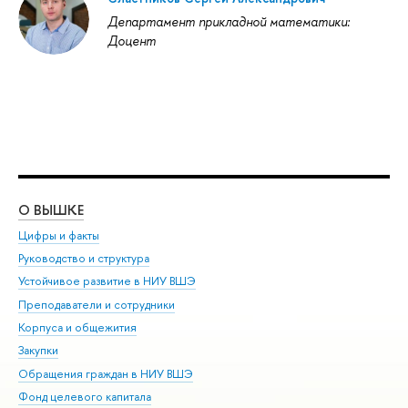
Департамент прикладной математики:
Доцент
О ВЫШКЕ
ОБ
Цифры и факты
Ли
Руководство и структура
Дов
Устойчивое развитие в НИУ ВШЭ
Ол
Преподаватели и сотрудники
При
Корпуса и общежития
Вы
Закупки
При
Обращения граждан в НИУ ВШЭ
Ас
Фонд целевого капитала
До