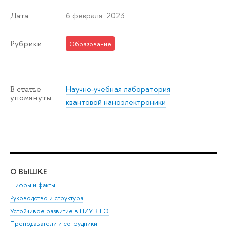
6 февраля 2023
Дата
Рубрики
Образование
Научно-учебная лаборатория
В статье
упомянуты
квантовой наноэлектроники
О ВЫШКЕ
ОБ
Цифры и факты
Ли
Руководство и структура
Дов
Устойчивое развитие в НИУ ВШЭ
Ол
Преподаватели и сотрудники
При