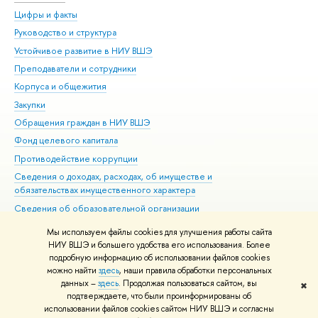
Цифры и факты
Ли
Руководство и структура
Дов
Устойчивое развитие в НИУ ВШЭ
Ол
Преподаватели и сотрудники
При
Корпуса и общежития
Вы
Закупки
При
Обращения граждан в НИУ ВШЭ
Ас
Фонд целевого капитала
До
Противодействие коррупции
Цен
Сведения о доходах, расходах, об имуществе и
Би
обязательствах имущественного характера
Об
Сведения об образовательной организации
Обр
Людям с ограниченными возможностями здоровья
Мы используем файлы cookies для улучшения работы сайта
Единая платежная страница
НИУ ВШЭ и большего удобства его использования. Более
подробную информацию об использовании файлов cookies
Работа в Вышке
можно найти
здесь
, наши правила обработки персональных
данных –
здесь
. Продолжая пользоваться сайтом, вы
✖
Редактору
подтверждаете, что были проинформированы об
© НИУ ВШЭ 1993–2026
Адреса и контакты
Условия использования
использовании файлов cookies сайтом НИУ ВШЭ и согласны