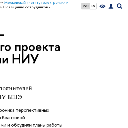
Московский институт электроники и
РУС
EN
Совещание сотрудников -
-
го проекта
ии НИУ
сполнителей
НИУ ВШЭ
роника перспективных
и Квантовой
и и обсудили планы работы