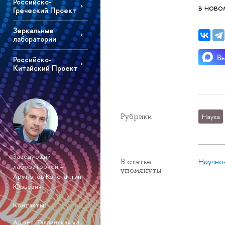
Российско-
в ново
Греческий Проект
Зеркальные
лаборатории
Российско-
Китайский Проект
Рубрики
Наука
Заведующий
Научно
В статье
лабораторией –
упомянуты
Арутюнов Константин
Юрьевич
Контакты
Адрес: Таллинская ул.,