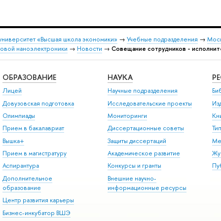
университет «Высшая школа экономики»
→
Учебные подразделения
→
Моск
товой наноэлектроники
→
Новости
→
Совещание сотрудников - исполнит
ОБРАЗОВАНИЕ
НАУКА
Р
Лицей
Научные подразделения
Би
Довузовская подготовка
Исследовательские проекты
Из
Олимпиады
Мониторинги
Кн
Прием в бакалавриат
Диссертационные советы
Ти
Вышка+
Защиты диссертаций
Ме
Прием в магистратуру
Академическое развитие
Жу
Аспирантура
Конкурсы и гранты
Пу
Дополнительное
Внешние научно-
образование
информационные ресурсы
Центр развития карьеры
Бизнес-инкубатор ВШЭ