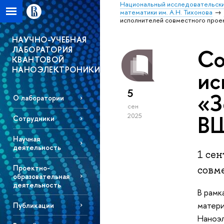
Национальный исследовательски
математики им. А.Н. Тихонова
исполнителей совместного про
НАУЧНО-УЧЕБНАЯ
ЛАБОРАТОРИЯ
Со
КВАНТОВОЙ
НАНОЭЛЕКТРОНИКИ
ис
5
«З
О лаборатории
сен
В
2025
Сотрудники
Научная
деятельность
1 се
Проектно-
совм
образовательная
деятельность
В рамк
матери
Публикации
Наноэ