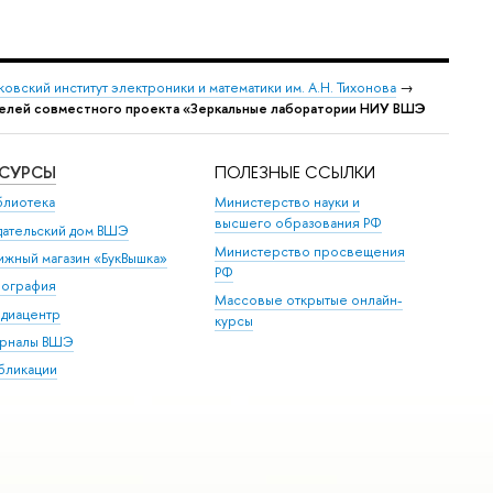
овский институт электроники и математики им. А.Н. Тихонова
→
елей совместного проекта «Зеркальные лаборатории НИУ ВШЭ
ЕСУРСЫ
ПОЛЕЗНЫЕ ССЫЛКИ
блиотека
Министерство науки и
высшего образования РФ
дательский дом ВШЭ
Министерство просвещения
ижный магазин «БукВышка»
РФ
пография
Массовые открытые онлайн-
диацентр
курсы
рналы ВШЭ
бликации