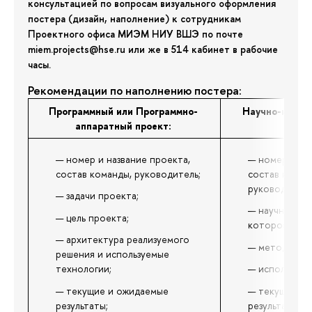
консультацией по вопросам визуального оформления
постера (дизайн, наполнение) к сотрудникам
Проектного офиса МИЭМ НИУ ВШЭ по почте
miem.projects@hse.ru или же в 514 кабинет в рабочие
часы.
Рекомендации по наполнению постера:
Программный или Программно-
Научно-иссле
аппаратный проект:
рабо
номер и название проекта,
номер и на
состав команды, руководитель;
состав коман
руководитель
задачи проекта;
научная зад
цель проекта;
которой напр
архитектура реализуемого
методы и т
решения и используемые
технологии;
используем
текущие и ожидаемые
текущие и 
результаты;
результаты;