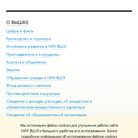
О ВЫШКЕ
ОБ
Цифры и факты
Ли
Руководство и структура
Дов
Устойчивое развитие в НИУ ВШЭ
Ол
Преподаватели и сотрудники
При
Корпуса и общежития
Вы
Закупки
При
Обращения граждан в НИУ ВШЭ
Ас
Фонд целевого капитала
До
Противодействие коррупции
Цен
Сведения о доходах, расходах, об имуществе и
Би
обязательствах имущественного характера
Об
Сведения об образовательной организации
Обр
Людям с ограниченными возможностями здоровья
Мы используем файлы cookies для улучшения работы сайта
Единая платежная страница
НИУ ВШЭ и большего удобства его использования. Более
подробную информацию об использовании файлов cookies