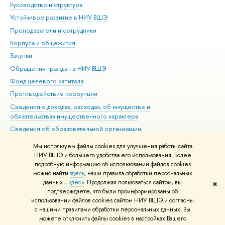
Руководство и структура
Дов
Устойчивое развитие в НИУ ВШЭ
Ол
Преподаватели и сотрудники
При
Корпуса и общежития
Вы
Закупки
При
Обращения граждан в НИУ ВШЭ
Ас
Фонд целевого капитала
До
Противодействие коррупции
Цен
Сведения о доходах, расходах, об имуществе и
Би
обязательствах имущественного характера
Об
Сведения об образовательной организации
Обр
Людям с ограниченными возможностями здоровья
Мы используем файлы cookies для улучшения работы сайта
Единая платежная страница
НИУ ВШЭ и большего удобства его использования. Более
подробную информацию об использовании файлов cookies
Работа в Вышке
можно найти
здесь
, наши правила обработки персональных
данных –
здесь
. Продолжая пользоваться сайтом, вы
✖
Редактору
подтверждаете, что были проинформированы об
© НИУ ВШЭ 1993–2026
Адреса и контакты
Условия использования
использовании файлов cookies сайтом НИУ ВШЭ и согласны
с нашими правилами обработки персональных данных. Вы
материалов
Политика конфиденциальности
Карта сайта
можете отключить файлы cookies в настройках Вашего
Шрифты HSE Sans и HSE Slab разработаны в
Школе дизайна НИУ ВШЭ