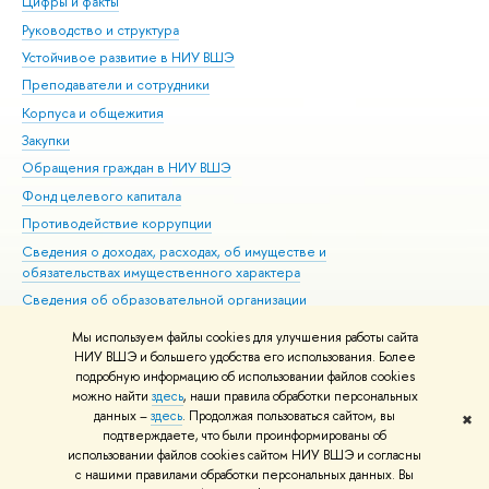
Цифры и факты
Ли
Руководство и структура
Дов
Устойчивое развитие в НИУ ВШЭ
Ол
Преподаватели и сотрудники
При
Корпуса и общежития
Вы
Закупки
При
Обращения граждан в НИУ ВШЭ
Ас
Фонд целевого капитала
До
Противодействие коррупции
Цен
Сведения о доходах, расходах, об имуществе и
Би
обязательствах имущественного характера
Об
Сведения об образовательной организации
Обр
Людям с ограниченными возможностями здоровья
Мы используем файлы cookies для улучшения работы сайта
Единая платежная страница
НИУ ВШЭ и большего удобства его использования. Более
подробную информацию об использовании файлов cookies
Работа в Вышке
можно найти
здесь
, наши правила обработки персональных
данных –
здесь
. Продолжая пользоваться сайтом, вы
✖
Редактору
подтверждаете, что были проинформированы об
© НИУ ВШЭ 1993–2026
Адреса и контакты
Условия использования
использовании файлов cookies сайтом НИУ ВШЭ и согласны
с нашими правилами обработки персональных данных. Вы
материалов
Политика конфиденциальности
Карта сайта