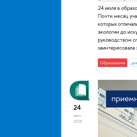
24 июля в образ
Почти месяц уча
которых отличал
экологии до иск
руководством с
заинтересовала 
Образование
до
24
июл
2025