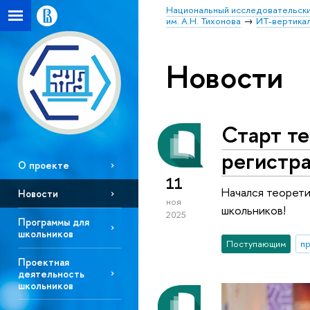
Национальный исследовательски
им. А.Н. Тихонова
ИТ-вертика
Новости
Старт те
регистр
О проекте
11
Начался теорет
Новости
ноя
школьников!
2025
Программы для
школьников
Поступающим
п
Проектная
деятельность
школьников