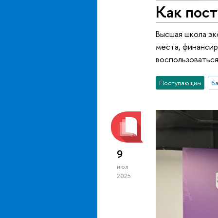
Как пост
Высшая школа э
места, финансир
воспользоваться
Поступающим
б
9
июл
2025