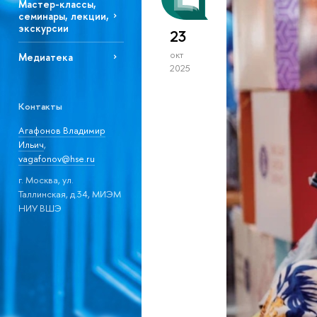
Мастер-классы,
семинары, лекции,
экскурсии
23
окт
Медиатека
2025
Контакты
Агафонов Владимир
Ильич
,
vagafonov@hse.ru
г. Москва, ул.
Таллинская, д.34, МИЭМ
НИУ ВШЭ