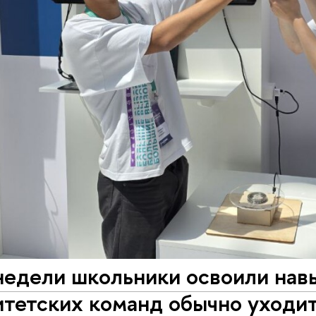
недели школьники освоили навы
итетских команд обычно уходи