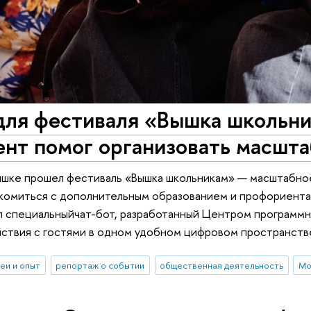
для фестиваля «Вышка школьни
ент помог организовать масшт
ышке прошел фестиваль «Вышка школьникам» — масштабное
комиться с дополнительным образованием и профориента
ал специальныйчат-бот, разработанный Центром программ
ствия с гостями в одном удобном цифровом пространств
еи и опыт
репортаж о событии
общественная деятельность