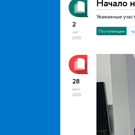
Начало н
Уважаемые учас
2
Поступающим
п
окт
2025
28
июл
2025