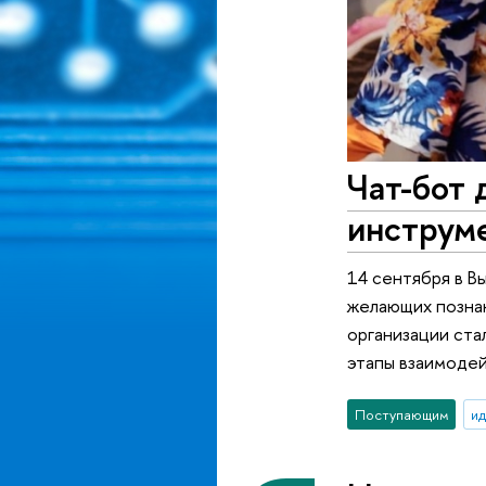
Чат-бот 
инструм
14 сентября в В
желающих позна
организации ст
этапы взаимодей
Поступающим
ид