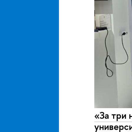
«За три 
универс