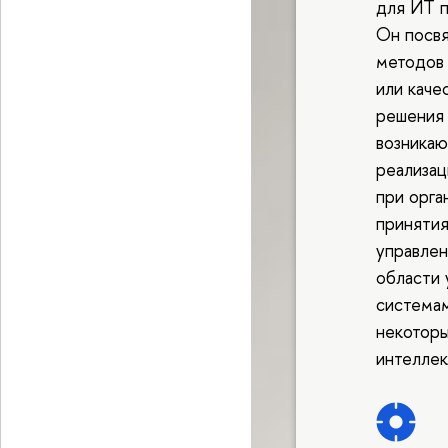
для ИТ п
Он посв
методов 
или каче
решения 
возникаю
реализац
при орга
принятия
управлен
области 
системам
некоторы
интеллек