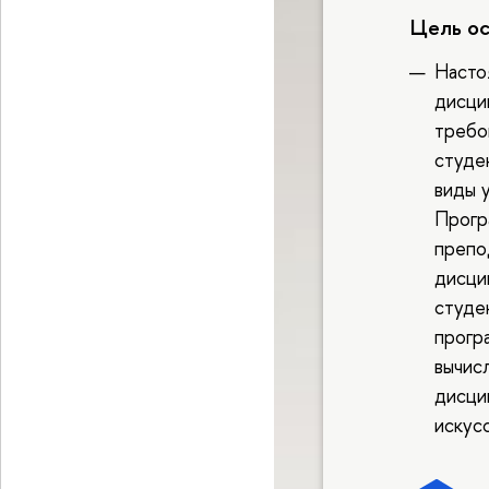
Цель о
Насто
дисци
требо
студе
виды 
Прогр
препо
дисци
студе
прогр
вычис
дисци
искус