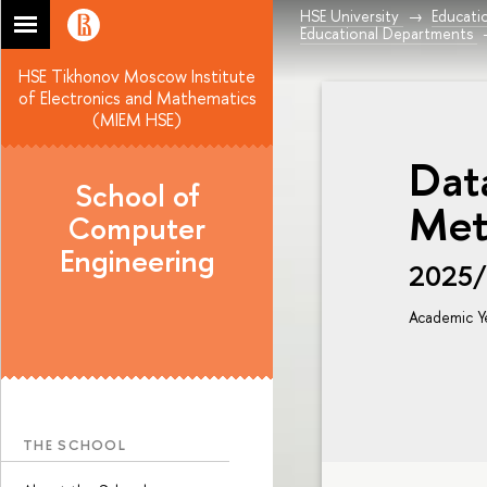
HSE University
Educati
Educational Departments
HSE Tikhonov Moscow Institute
of Electronics and Mathematics
(MIEM HSE)
Dat
School of
Met
Computer
Engineering
2025
Academic Y
THE SCHOOL