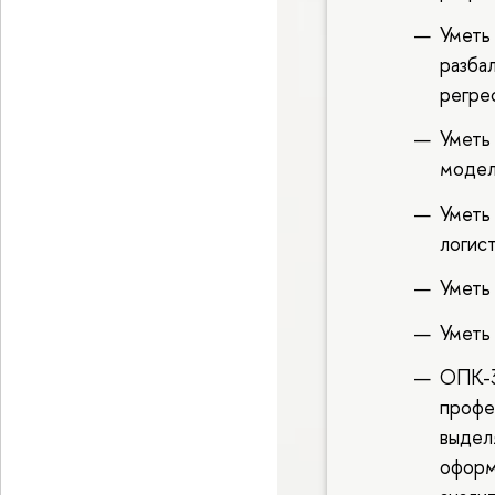
Уметь
разба
регре
Уметь
модел
Уметь
логис
Уметь
Уметь
ОПК-3
профе
выделя
оформ