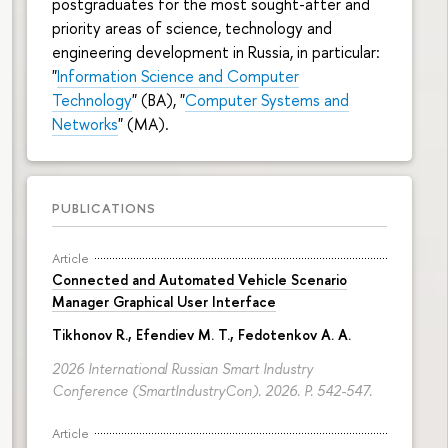
postgraduates for the most sought-after and
priority areas of science, technology and
engineering development in Russia, in particular:
"
Information Science and Computer
Technology
" (BA), "
Computer Systems and
Networks
" (MA).
PUBLICATIONS
Article
Connected and Automated Vehicle Scenario
Manager Graphical User Interface
Tikhonov R.
, Efendiev M. T., Fedotenkov A. A.
2026 International Russian Smart Industry
Conference (SmartIndustryCon). 2026.
P. 542-547.
Article