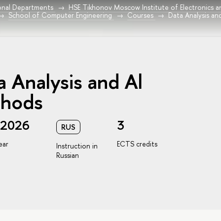
onal Departments
HSE Tikhonov Moscow Institute of Electronics 
School of Computer Engineering
Courses
Data Analysis a
a Analysis and Al
hods
/2026
3
RUS
ear
ECTS credits
Instruction in
Russian