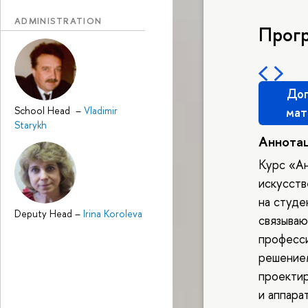
ADMINISTRATION
Прог
Доп
School Head
–
Vladimir
мат
Starykh
Аннота
Курс «Ан
искусств
на студе
Deputy Head
–
Irina Koroleva
связыва
професс
решением
проекти
и аппар