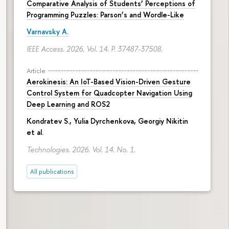
Comparative Analysis of Students’ Perceptions of
Programming Puzzles: Parson’s and Wordle-Like
Varnavsky A.
IEEE Access. 2026. Vol. 14.
P. 37487-37508.
Article
Aerokinesis: An IoT-Based Vision-Driven Gesture
Control System for Quadcopter Navigation Using
Deep Learning and ROS2
Kondratev S.,
Yulia Dyrchenkova
,
Georgiy Nikitin
et al.
Technologies. 2026. Vol. 14. No. 1.
All publications