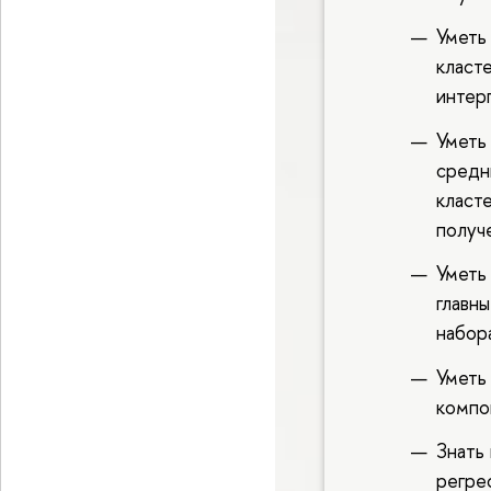
Уметь
класт
интер
Уметь
средн
класт
получ
Уметь
главн
набор
Уметь
компо
Знать
регрес