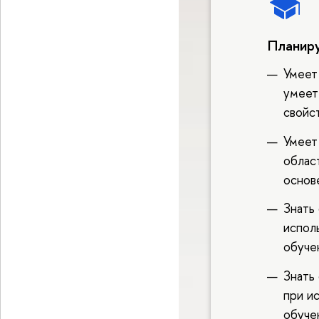
Планиру
Умеет
умеет
свойс
Умеет
облас
основ
Знать
испол
обуче
Знать
при и
обуче