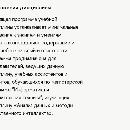
своения дисциплины
ящая программа учебной
плины устанавливает минимальные
вания к знаниям и умениям
нта и определяет содержание и
учебных занятий и отчетности.
амма предназначена для
давателей, ведущих данную
плину, учебных ассистентов и
нтов, обучающихся по магистерской
амме "Информатика и
лительная техника", изучающих
плину «Анализ данных и методы
ственного интеллекта».