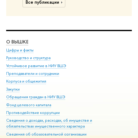
Все публикации
О ВЫШКЕ
ОБ
Цифры и факты
Ли
Руководство и структура
Дов
Устойчивое развитие в НИУ ВШЭ
Ол
Преподаватели и сотрудники
При
Корпуса и общежития
Вы
Закупки
При
Обращения граждан в НИУ ВШЭ
Ас
Фонд целевого капитала
До
Противодействие коррупции
Цен
Сведения о доходах, расходах, об имуществе и
Би
обязательствах имущественного характера
Об
Сведения об образовательной организации
Обр