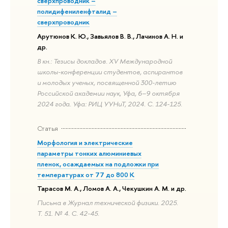
сверхпроводник –
полидифениленфталид –
сверхпроводник
Арутюнов К. Ю., Завьялов В. В., Лачинов А. Н. и
др.
В кн.: Тезисы докладов. XV Международной
школы-конференции студентов, аспирантов
и молодых ученых, посвященной 300-летию
Российской академии наук, Уфа, 6–9 октября
2024 года. Уфа: РИЦ УУНиТ, 2024. С. 124-125.
Статья
Морфология и электрические
параметры тонких алюминиевых
пленок, осаждаемых на подложки при
температурах от 77 до 800 K
Тарасов М. А., Ломов А. А., Чекушкин А. М. и др.
Письма в Журнал технической физики. 2025.
Т. 51. № 4. С. 42-45.