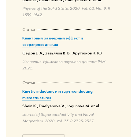
Physics of the Solid State. 2020. Vol. 62. No. 9. P.
1539-1542.
Статья
Квантовый размерный эффект в
сверхпроводниках
Седов Е. А., Завьялов В. В., Арутюнов К. Ю.
Известия Уфимского научного центра РАН.
2021.
Статья
Kinetic inductance in superconducting
microstructures
Shein K., Emelyanova V., Logunova M. et al.
Journal of Superconductivity and Novel
Magnetism. 2020. Vol. 33. P. 2325-2327.