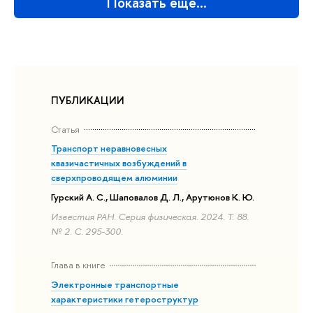
Показать еще…
ПУБЛИКАЦИИ
Статья
Транспорт неравновесных
квазичастичных возбуждений в
сверхпроводящем алюминии
Гурский А. С., Шаповалов Д. Л., Арутюнов К. Ю.
Известия РАН. Серия физическая. 2024. Т. 88.
№ 2. С. 295-300.
Глава в книге
Электронные транспортные
характеристики гетероструктур