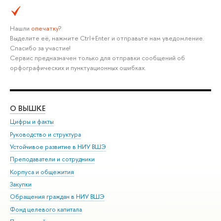
Нашли
опечатку
?
Выделите её, нажмите Ctrl+Enter и отправьте нам уведомление.
Спасибо за участие!
Сервис предназначен только для отправки сообщений об
орфографических и пунктуационных ошибках.
О ВЫШКЕ
ОБ
Цифры и факты
Ли
Руководство и структура
Дов
Устойчивое развитие в НИУ ВШЭ
Ол
Преподаватели и сотрудники
При
Корпуса и общежития
Вы
Закупки
При
Обращения граждан в НИУ ВШЭ
Ас
Фонд целевого капитала
До