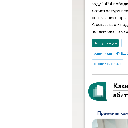
году 1434 победи
магистратуру все
состязаниях, орг
Рассказываем под
почему она так в
Поступающим
пр
олимпиады НИУ ВШ
своими словами
Каки
абит