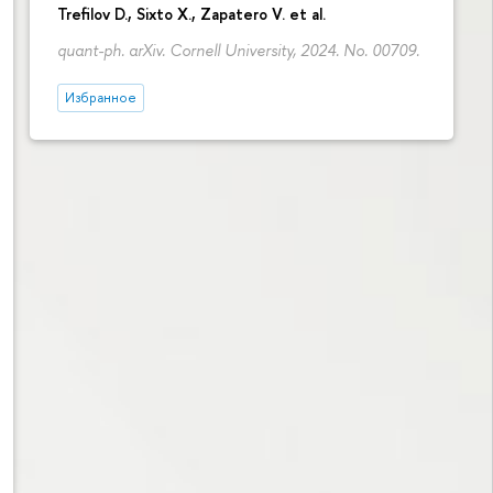
Trefilov D.
, Sixto X., Zapatero V. et al.
quant-ph. arXiv. Cornell University, 2024. No. 00709.
Избранное