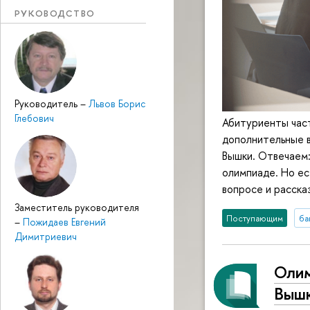
РУКОВОДСТВО
Руководитель
–
Львов Борис
Глебович
Абитуриенты част
дополнительные в
Вышки. Отвечаем:
олимпиаде. Но ес
вопросе и расска
Заместитель руководителя
Поступающим
ба
–
Пожидаев Евгений
Димитриевич
Олим
Вышк