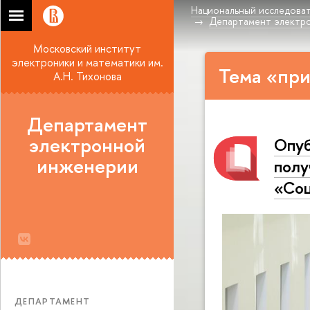
Национальный исследоват
Департамент электр
Московский институт
электроники и математики им.
Тема «при
А.Н. Тихонова
Департамент
электронной
Опуб
инженерии
полу
«Соц
ДЕПАРТАМЕНТ