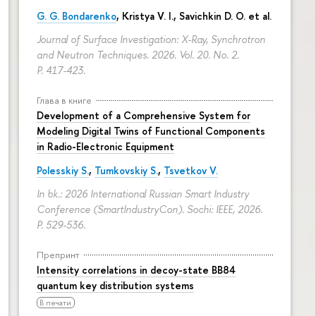
G. G. Bondarenko
, Kristya V. I., Savichkin D. O. et al.
Journal of Surface Investigation: X-Ray, Synchrotron
and Neutron Techniques. 2026. Vol. 20. No. 2.
P. 417-423.
Глава в книге
Development of a Comprehensive System for
Modeling Digital Twins of Functional Components
in Radio-Electronic Equipment
Polesskiy S.
,
Tumkovskiy S.
,
Tsvetkov V.
In bk.: 2026 International Russian Smart Industry
Conference (SmartIndustryCon). Sochi: IEEE, 2026.
P. 529-536.
Препринт
Intensity correlations in decoy-state BB84
quantum key distribution systems
В печати