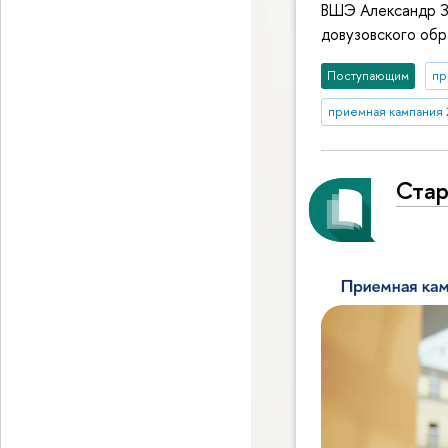
ВШЭ Александр Зи
довузовского об
Поступающим
пр
приемная кампания 
Стар