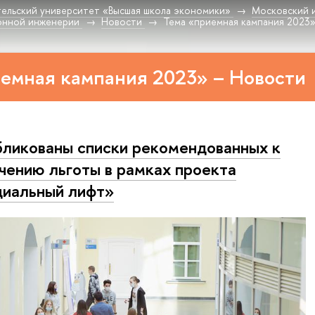
ельский университет «Высшая школа экономики»
Московский 
онной инженерии
Новости
Тема «приемная кампания 2023
емная кампания 2023» – Новости
ликованы списки рекомендованных к
чению льготы в рамках проекта
иальный лифт»