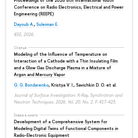
Proceedings of the 2026 8th International Youth
Conference on Radio Electronics, Electrical and Power
Engineering (REEPE)
Dayoub A.
,
Suleiman E.
IEEE, 2026.
Статья
Modeling of the Influence of Temperature on
Interaction of a Cathode with a Thin Insulating Film
and a Glow Gas Discharge Plasma in a Mixture of
Argon and Mercury Vapor
G. G. Bondarenko
, Kristya V. I., Savichkin D. O. et al.
Journal of Surface Investigation: X-Ray, Synchrotron and
Neutron Techniques. 2026. Vol. 20. No. 2.
P. 417-423.
Глава в книге
Development of a Comprehensive System for
Modeling Digital Twins of Functional Components in
Radio-Electronic Equipment