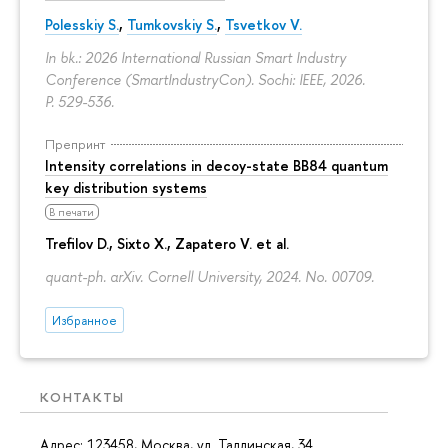
Polesskiy S.
,
Tumkovskiy S.
,
Tsvetkov V.
In bk.: 2026 International Russian Smart Industry
Conference (SmartIndustryCon). Sochi: IEEE, 2026.
P. 529-536.
Препринт
Intensity correlations in decoy-state BB84 quantum
key distribution systems
В печати
Trefilov D.
, Sixto X., Zapatero V. et al.
quant-ph. arXiv. Cornell University, 2024. No. 00709.
Избранное
КОНТАКТЫ
Адрес: 123458, Москва, ул. Таллинская, 34