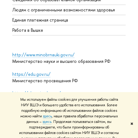
Обрат
Людям с ограниченными возможностями здоровья
Единая платежная страница
Работа в Вышке
http://www.minobrnauki.gov.ru/
Министерство науки и высшего образования РФ
https://edu.gov.ru/
Министерство просвещения РФ
https://elearning.hse.ru/mooc
Массовые открытые онлайн-курсы
Мы используем файлы cookies для улучшения работы сайта
НИУ ВШЭ и большего удобства его использования. Более
подробную информацию об использовании файлов cookies
можно найти
здесь
, наши правила обработки персональных
© НИУ ВШЭ 1993–2026
данных –
здесь
. Продолжая пользоваться сайтом, вы
Адреса и контакты
Условия
✖
подтверждаете, что были проинформированы об
использования материалов
Политика конфиденциальности
использовании файлов cookies сайтом НИУ ВШЭ и согласны
Карта сайта