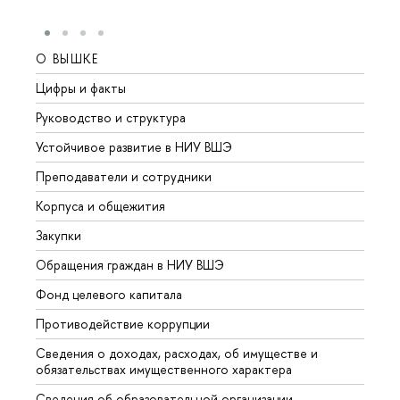
О ВЫШКЕ
ОБР
Цифры и факты
Лице
Руководство и структура
Довуз
Устойчивое развитие в НИУ ВШЭ
Олим
Преподаватели и сотрудники
Прием
Корпуса и общежития
Вышк
Закупки
Прием
Обращения граждан в НИУ ВШЭ
Аспир
Фонд целевого капитала
Допол
Противодействие коррупции
Центр
Сведения о доходах, расходах, об имуществе и
Бизне
обязательствах имущественного характера
Образ
Сведения об образовательной организации