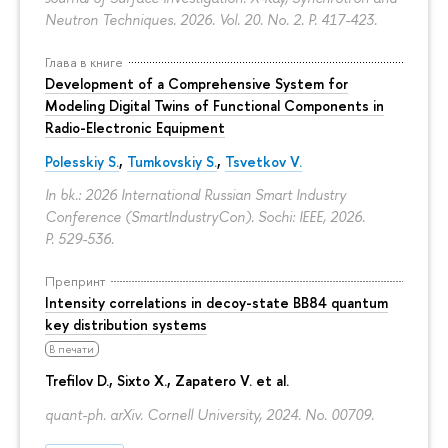
Neutron Techniques. 2026. Vol. 20. No. 2.
P. 417-423.
Глава в книге
Development of a Comprehensive System for
Modeling Digital Twins of Functional Components in
Radio-Electronic Equipment
Polesskiy S.
,
Tumkovskiy S.
,
Tsvetkov V.
In bk.: 2026 International Russian Smart Industry
Conference (SmartIndustryCon). Sochi: IEEE, 2026.
P. 529-536.
Препринт
Intensity correlations in decoy-state BB84 quantum
key distribution systems
В печати
Trefilov D.
, Sixto X., Zapatero V. et al.
quant-ph. arXiv. Cornell University, 2024. No. 00709.