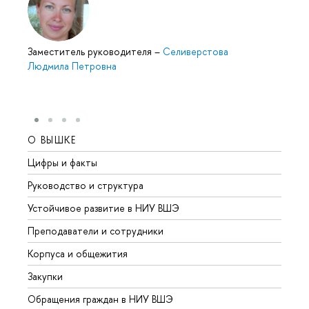
Заместитель руководителя
–
Селиверстова
Людмила Петровна
О ВЫШКЕ
ОБР
Цифры и факты
Лице
Руководство и структура
Довуз
Устойчивое развитие в НИУ ВШЭ
Олим
Преподаватели и сотрудники
Прием
Корпуса и общежития
Вышк
Закупки
Прием
Обращения граждан в НИУ ВШЭ
Аспир