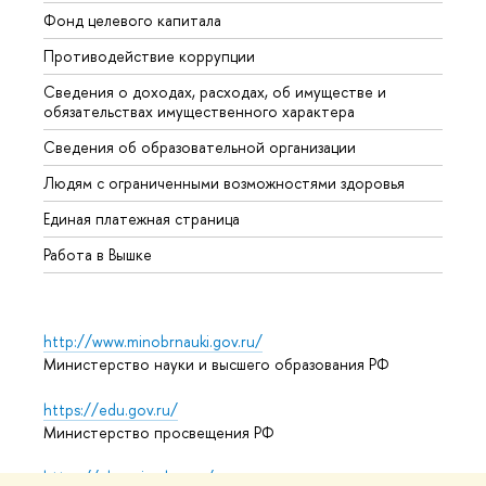
Фонд целевого капитала
Допол
Противодействие коррупции
Центр
Сведения о доходах, расходах, об имуществе и
Бизне
обязательствах имущественного характера
Образ
Сведения об образовательной организации
Обрат
Людям с ограниченными возможностями здоровья
Единая платежная страница
Работа в Вышке
http://www.minobrnauki.gov.ru/
Министерство науки и высшего образования РФ
https://edu.gov.ru/
Министерство просвещения РФ
https://elearning.hse.ru/mooc