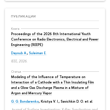
ПУБЛИКАЦИИ
Книга
Proceedings of the 2026 8th International Youth
Conference on Radio Electronics, Electrical and Power
Engineering (REEPE)
Dayoub A.
,
Suleiman E.
IEEE, 2026.
Статья
Modeling of the Influence of Temperature on
Interaction of a Cathode with a Thin Insulating Film
and a Glow Gas Discharge Plasma in a Mixture of
Argon and Mercury Vapor
G. G. Bondarenko
, Kristya V. I., Savichkin D. O. et al.
Journal of Surface Investigation: X-Ray, Synchrotron and