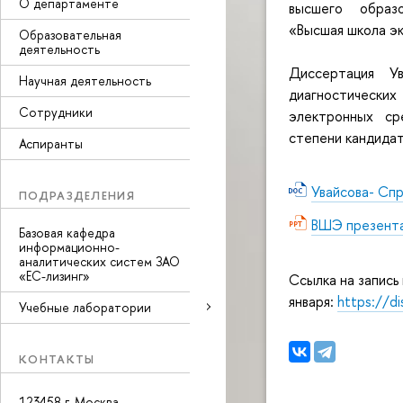
О департаменте
высшего образо
«Высшая школа э
Образовательная
деятельность
Диссертация У
Научная деятельность
диагностическ
Сотрудники
электронных ср
степени кандидат
Аспиранты
Увайсова- Сп
ПОДРАЗДЕЛЕНИЯ
ВШЭ презента
Базовая кафедра
информационно-
аналитических систем ЗАО
«ЕС-лизинг»
Ссылка на запись
января:
https://di
Учебные лаборатории
КОНТАКТЫ
123458 г. Москва,