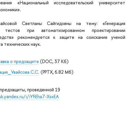
вания «Национальный исследовательский университет
кономики».
вайсовой Светланы Сайгидовны на тему: «Генерация
их тестов при автоматизированном проектировании
едств» рекомендуется к защите на соискание ученой
а технических наук.
равка о предзащите
(DOC, 37 Кб)
ция_Увайсова С.С.
(PPTX, 6.82 Мб)
 предзащиты, проведенной 19
sk.yandex.ru/i/iYfiEha7-XsxEA