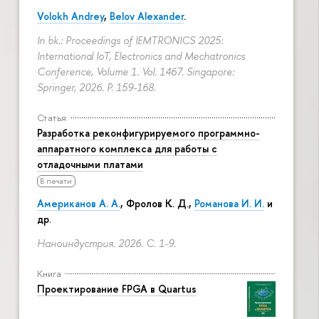
Volokh Andrey
,
Belov Alexander
.
In bk.: Proceedings of IEMTRONICS 2025:
International IoT, Electronics and Mechatronics
Conference, Volume 1. Vol. 1467. Singapore:
Springer, 2026.
P. 159-168.
Статья
Разработка реконфигурируемого программно-
аппаратного комплекса для работы с
отладочными платами
В печати
Американов А. А.
,
Фролов К. Д.
,
Романова И. И.
и
др.
Наноиндустрия. 2026.
С. 1-9.
Книга
Проектирование FPGA в Quartus