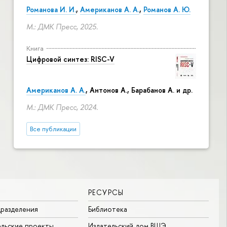
Романова И. И.
,
Американов А. А.
,
Романов А. Ю.
М.: ДМК Пресс, 2025.
Книга
Цифровой синтез: RISC-V
Американов А. А.
, Антонов А., Барабанов А. и др.
М.: ДМК Пресс, 2024.
Все публикации
РЕСУРСЫ
разделения
Библиотека
льские проекты
Издательский дом ВШЭ