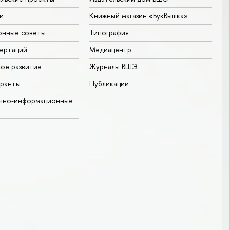
и
Книжный магазин «БукВышка»
онные советы
Типография
ертаций
Медиацентр
ое развитие
Журналы ВШЭ
гранты
Публикации
учно-информационные