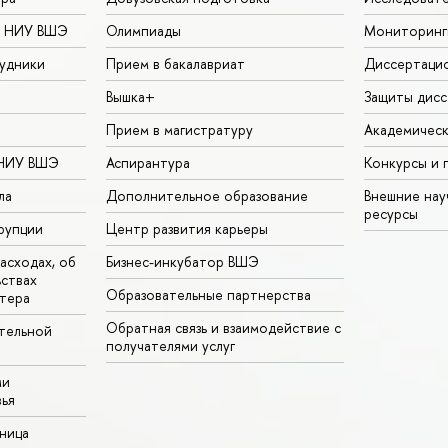
в НИУ ВШЭ
Олимпиады
Мониторинг
удники
Прием в бакалавриат
Диссертаци
Вышка+
Защиты дисс
Прием в магистратуру
Академическ
 НИУ ВШЭ
Аспирантура
Конкурсы и 
ла
Дополнительное образование
Внешние на
ресурсы
рупции
Центр развития карьеры
асходах, об
Бизнес-инкубатор ВШЭ
ьствах
Образовательные партнерства
тера
Обратная связь и взаимодействие с
тельной
получателями услуг
ми
ья
аница