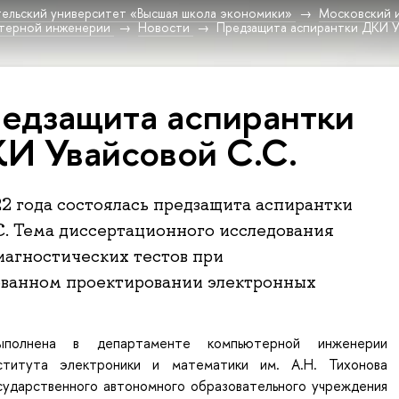
ельский университет «Высшая школа экономики»
Московский 
терной инженерии
Новости
Предзащита аспирантки ДКИ У
едзащита аспирантки
И Увайсовой С.С.
22 года состоялась предзащита аспирантки
С. Тема диссертационного исследования
иагностических тестов при
ованном проектировании электронных
ыполнена в департаменте компьютерной инженерии
ститута электроники и математики им. А.Н. Тихонова
сударственного автономного образовательного учреждения