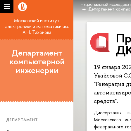
Национальный исследоват
Департамент компью
Московский институт
электроники и математики им.
А.Н. Тихонова
Пр
ДК
Департамент
компьютерной
19 января 20
инженерии
Увайсовой С.
"Генерация д
автоматизир
средств".
Диссертация в
Московского ин
ДЕПАРТАМЕНТ
федерального го