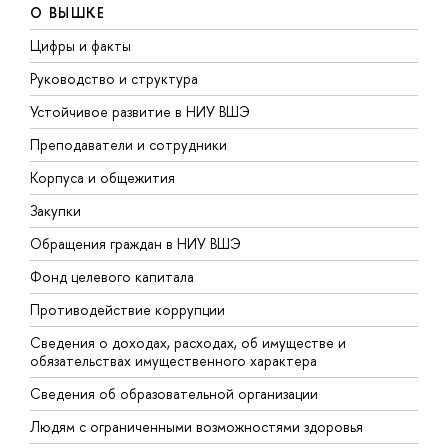
О ВЫШКЕ
Цифры и факты
Л
Руководство и структура
Д
Устойчивое развитие в НИУ ВШЭ
О
Преподаватели и сотрудники
П
Корпуса и общежития
В
Закупки
П
Обращения граждан в НИУ ВШЭ
А
Фонд целевого капитала
Д
Противодействие коррупции
Ц
Сведения о доходах, расходах, об имуществе и
Б
обязательствах имущественного характера
О
Сведения об образовательной организации
О
Людям с ограниченными возможностями здоровья