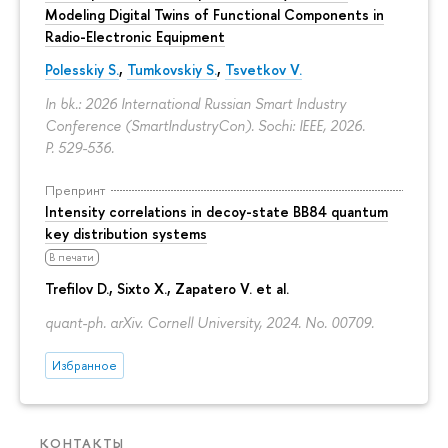
Modeling Digital Twins of Functional Components in
Radio-Electronic Equipment
Polesskiy S.
,
Tumkovskiy S.
,
Tsvetkov V.
In bk.: 2026 International Russian Smart Industry
Conference (SmartIndustryCon). Sochi: IEEE, 2026.
P. 529-536.
Препринт
Intensity correlations in decoy-state BB84 quantum
key distribution systems
В печати
Trefilov D.
, Sixto X., Zapatero V. et al.
quant-ph. arXiv. Cornell University, 2024. No. 00709.
Избранное
КОНТАКТЫ