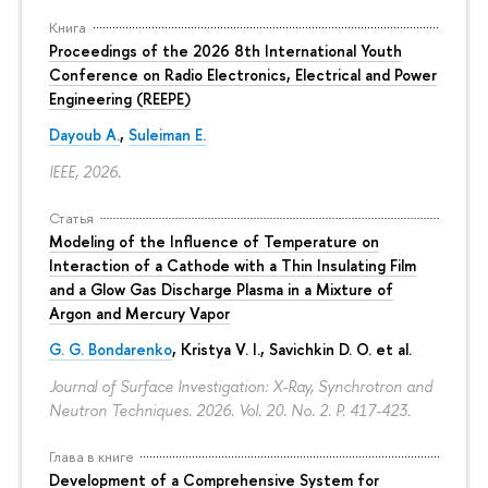
Книга
Proceedings of the 2026 8th International Youth
Conference on Radio Electronics, Electrical and Power
Engineering (REEPE)
Dayoub A.
,
Suleiman E.
IEEE, 2026.
Статья
Modeling of the Influence of Temperature on
Interaction of a Cathode with a Thin Insulating Film
and a Glow Gas Discharge Plasma in a Mixture of
Argon and Mercury Vapor
G. G. Bondarenko
, Kristya V. I., Savichkin D. O. et al.
Journal of Surface Investigation: X-Ray, Synchrotron and
Neutron Techniques. 2026. Vol. 20. No. 2.
P. 417-423.
Глава в книге
Development of a Comprehensive System for