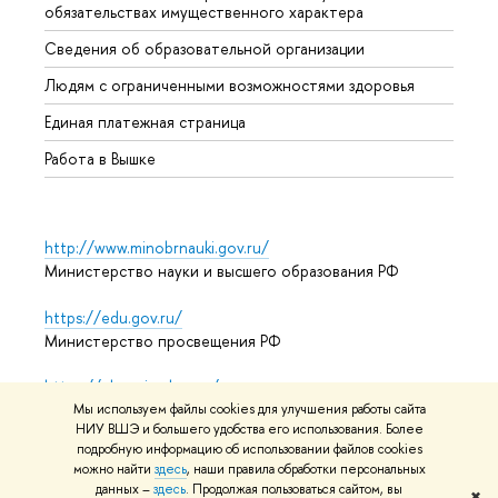
обязательствах имущественного характера
Образ
Сведения об образовательной организации
Обрат
Людям с ограниченными возможностями здоровья
Единая платежная страница
Работа в Вышке
http://www.minobrnauki.gov.ru/
Министерство науки и высшего образования РФ
https://edu.gov.ru/
Министерство просвещения РФ
https://elearning.hse.ru/mooc
Массовые открытые онлайн-курсы
Мы используем файлы cookies для улучшения работы сайта
НИУ ВШЭ и большего удобства его использования. Более
подробную информацию об использовании файлов cookies
можно найти
здесь
, наши правила обработки персональных
данных –
здесь
. Продолжая пользоваться сайтом, вы
© НИУ ВШЭ 1993–2026
Адреса и контакты
Условия
✖