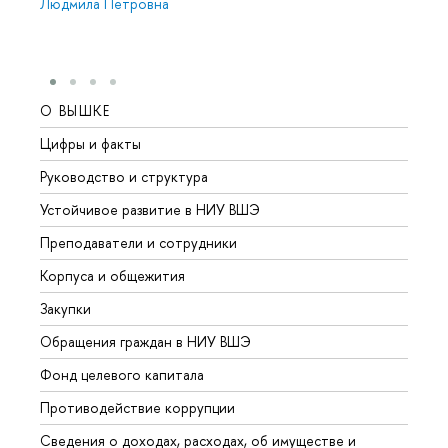
Людмила Петровна
О ВЫШКЕ
ОБР
Цифры и факты
Лице
Руководство и структура
Довуз
Устойчивое развитие в НИУ ВШЭ
Олим
Преподаватели и сотрудники
Прием
Корпуса и общежития
Вышк
Закупки
Прием
Обращения граждан в НИУ ВШЭ
Аспир
Фонд целевого капитала
Допол
Противодействие коррупции
Центр
Сведения о доходах, расходах, об имуществе и
Бизне