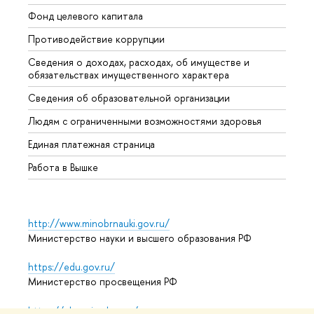
Фонд целевого капитала
Допол
Противодействие коррупции
Центр
Сведения о доходах, расходах, об имуществе и
Бизне
обязательствах имущественного характера
Образ
Сведения об образовательной организации
Обрат
Людям с ограниченными возможностями здоровья
Единая платежная страница
Работа в Вышке
http://www.minobrnauki.gov.ru/
Министерство науки и высшего образования РФ
https://edu.gov.ru/
Министерство просвещения РФ
https://elearning.hse.ru/mooc