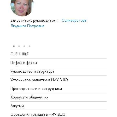
Заместитель руководителя
–
Селиверстова
Людмила Петровна
О ВЫШКЕ
ОБР
Цифры и факты
Лице
Руководство и структура
Довуз
Устойчивое развитие в НИУ ВШЭ
Олим
Преподаватели и сотрудники
Прием
Корпуса и общежития
Вышк
Закупки
Прием
Обращения граждан в НИУ ВШЭ
Аспир