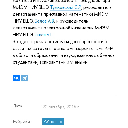
Архипова И.Б. Архипов, заместитель директора
МИЭМ НИУ ВШЭ
Тумковский С.Р.
, руководитель
департамента прикладной математики МИЭМ
НИУ ВШЭ,
Белов А.В
. и руководитель
департамента электронной инженерии
МИЭМ
НИУ ВШЭ
Львов Б.Г.
В ходе встречи достигнуты договоренности о
развитии сотрудничества с университетами КНР
в области образования и науки, взаимных обменов
студентами, аспирантами и учеными.
Дата
22 октября, 2015 г.
Рубрики
Общество