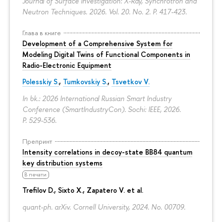
Journal of Surface Investigation: X-Ray, Synchrotron and
Neutron Techniques. 2026. Vol. 20. No. 2.
P. 417-423.
Глава в книге
Development of a Comprehensive System for
Modeling Digital Twins of Functional Components in
Radio-Electronic Equipment
Polesskiy S.
,
Tumkovskiy S.
,
Tsvetkov V.
In bk.: 2026 International Russian Smart Industry
Conference (SmartIndustryCon). Sochi: IEEE, 2026.
P. 529-536.
Препринт
Intensity correlations in decoy-state BB84 quantum
key distribution systems
В печати
Trefilov D.
, Sixto X., Zapatero V. et al.
quant-ph. arXiv. Cornell University, 2024. No. 00709.