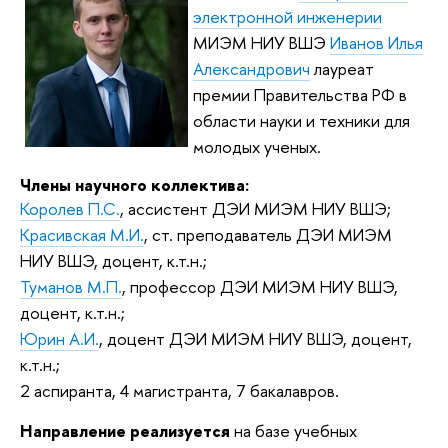
электронной инженерии
МИЭМ НИУ ВШЭ
Иванов Илья
Александрович
лауреат
премии Правительства РФ в
области науки и техники для
молодых ученых.
Члены научного коллектива:
Королев П.С.
, ассистент ДЭИ МИЭМ НИУ ВШЭ;
Красивская М.И.
, ст. преподаватель ДЭИ МИЭМ
НИУ ВШЭ, доцент, к.т.н.;
Туманов М.П.
, профессор ДЭИ МИЭМ НИУ ВШЭ,
доцент, к.т.н.;
Юрин А.И.
, доцент ДЭИ МИЭМ НИУ ВШЭ, доцент,
к.т.н.;
2 аспиранта, 4 магистранта, 7 бакалавров.
Направление реализуется
на базе учебных