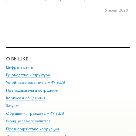
3 июля 2020
О ВЫШКЕ
ОБ
Цифры и факты
Ли
Руководство и структура
Дов
Устойчивое развитие в НИУ ВШЭ
Ол
Преподаватели и сотрудники
При
Корпуса и общежития
Вы
Закупки
При
Обращения граждан в НИУ ВШЭ
Ас
Фонд целевого капитала
До
Противодействие коррупции
Цен