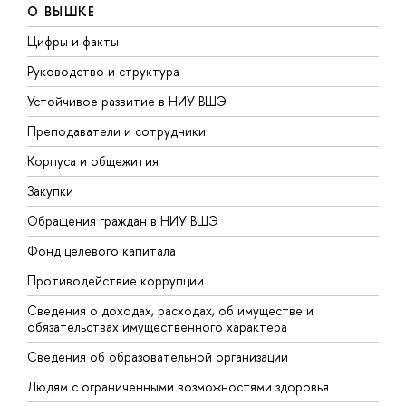
О ВЫШКЕ
Цифры и факты
Л
Руководство и структура
Д
Устойчивое развитие в НИУ ВШЭ
О
Преподаватели и сотрудники
П
Корпуса и общежития
В
Закупки
П
Обращения граждан в НИУ ВШЭ
А
Фонд целевого капитала
Д
Противодействие коррупции
Ц
Сведения о доходах, расходах, об имуществе и
Б
обязательствах имущественного характера
О
Сведения об образовательной организации
О
Людям с ограниченными возможностями здоровья