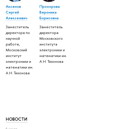
Аксенов
Прохорова
Сергей
Вероника
Алексеевич
Борисовна
Заместитель
Заместитель
директора по
директора
научной
Московского
работе,
института
Московский
электроники и
институт
математики им.
электроники и
А.Н. Тихонова
математики им.
А.Н. Тихонова
НОВОСТИ
6 июля