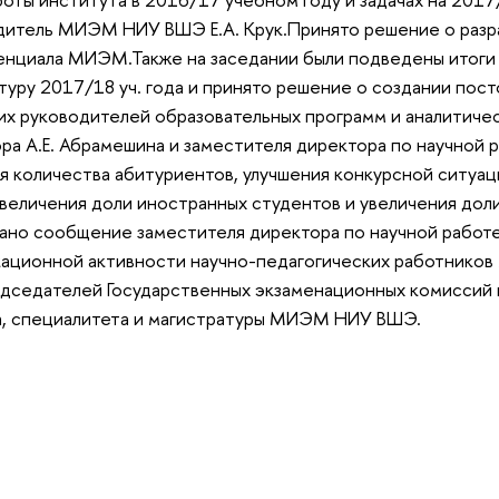
водитель МИЭМ НИУ ВШЭ Е.А. Крук.Принято решение о раз
тенциала МИЭМ.Также на заседании были подведены итоги
атуру 2017/18 уч. года и принято решение о создании пос
х руководителей образовательных программ и аналитиче
а А.Е. Абрамешина и заместителя директора по научной р
 количества абитуриентов, улучшения конкурсной ситуац
величения доли иностранных студентов и увеличения дол
ано сообщение заместителя директора по научной работе
икационной активности научно-педагогических работник
дседателей Государственных экзаменационных комиссий 
а, специалитета и магистратуры МИЭМ НИУ ВШЭ.