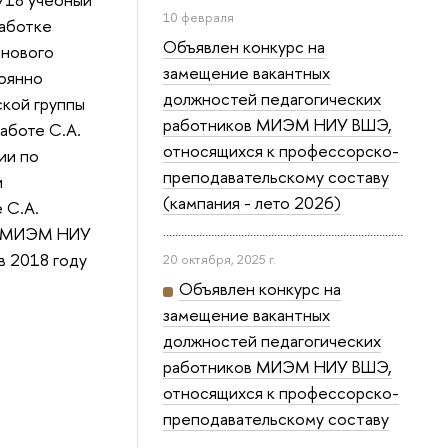
10 февраля
работке
Объявлен конкурс на
 нового
замещение вакантных
тоянно
должностей педагогических
ской группы
работников МИЭМ НИУ ВШЭ,
аботе С.А.
относящихся к профессорско-
ии по
преподавательскому составу
и
(кампания - лето 2026)
 С.А.
ов МИЭМ НИУ
в 2018 году
20 октября, 2025 г.
Объявлен конкурс на
замещение вакантных
должностей педагогических
работников МИЭМ НИУ ВШЭ,
относящихся к профессорско-
преподавательскому составу