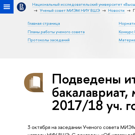
Национальный исследовательский университет «Высш
Ученый совет МИЭМ НИУ ВШЭ
Новости
П
Главная страница
Нормати
Планы работы ученого совета
Конкур
Протоколы заседаний
Материа
Подведены ит
бакалавриат, 
2017/18 уч. г
3 октября на заседании Ученого совета МИЭ
награды НИУ ВШЭ. С докладом «Об итогах раб