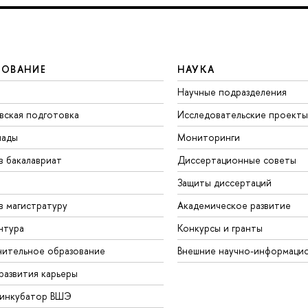
ЗОВАНИЕ
НАУКА
Научные подразделения
вская подготовка
Исследовательские проекты
иады
Мониторинги
в бакалавриат
Диссертационные советы
Защиты диссертаций
в магистратуру
Академическое развитие
нтура
Конкурсы и гранты
ительное образование
Внешние научно-информаци
развития карьеры
-инкубатор ВШЭ