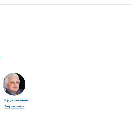
Э
Крук Евгений
Аврамович