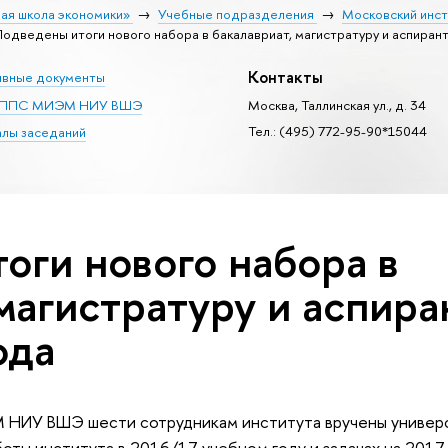
ая школа экономики»
Учебные подразделения
Московский инст
одведены итоги нового набора в бакалавриат, магистратуру и аспирант
Контакты
вные документы
с ППС МИЭМ НИУ ВШЭ
Москва, Таллинская ул., д. 34
Тел.: (495) 772-95-90*15044
лы заседаний
оги нового набора в
магистратуру и аспира
ода
М НИУ ВШЭ шести сотрудникам института вручены универ
оты института в 2016/17 учебном году и задачах на 2017