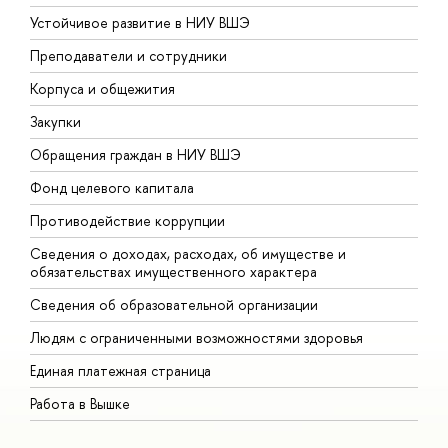
Устойчивое развитие в НИУ ВШЭ
О
Преподаватели и сотрудники
П
Корпуса и общежития
В
Закупки
П
Обращения граждан в НИУ ВШЭ
А
Фонд целевого капитала
Д
Противодействие коррупции
Ц
Сведения о доходах, расходах, об имуществе и
Б
обязательствах имущественного характера
О
Сведения об образовательной организации
О
Людям с ограниченными возможностями здоровья
Единая платежная страница
Работа в Вышке