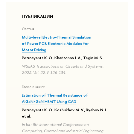
ПУБЛИКАЦИИ
Статья
Multi-level Electro-Thermal Simulation
of Power PCB Electronic Modules for
Motor Driving
Petrosyants K. O., Kharitonov I. A., Tegin M. S.
WSEAS Transactions on Circuits and Systems.
2023. Vol. 22. P. 126-134.
Глава в книге
Estimation of Thermal Resistance of
AlGaN/GaN HEMT Using CAD
Petrosyants K. O., Kozhukhov M. V., Ryabov N. I.
et al.
In bk.: 8th International Conference on
Computing, Control and Industrial Engineering