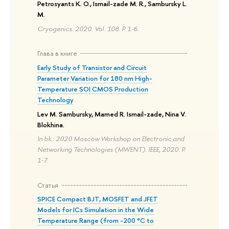
Petrosyants K. O., Ismail-zade M. R., Sambursky L.
M.
Cryogenics. 2020. Vol. 108. P. 1-6.
Глава в книге
Early Study of Transistor and Circuit
Parameter Variation for 180 nm High-
Temperature SOI CMOS Production
Technology
Lev M. Sambursky, Mamed R. Ismail-zade, Nina V.
Blokhina.
In bk.: 2020 Moscow Workshop on Electronic and
Networking Technologies (MWENT). IEEE, 2020. P.
1-7.
Статья
SPICE Compact BJT, MOSFET and JFET
Models for ICs Simulation in the Wide
Temperature Range (from -200 °C to