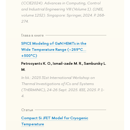
(CCIE2024). Advances in Computing, Control
and Industrial Engineering VIII (Volume 1). (LNEE,
volume 1252). Singapore: Springer, 2024. P. 268-
274.
Глава в книге
SPICE Modeling of GaN HEMTs in the
Wide Temperature Range (−269°C…
+500°C)
Petrosyants K. O., Ismail-zade M. R., Sambursky L.
M.
In bk.: 2025 31st International Workshop on
Thermal Investigations of ICs and Systems
(THERMINIC), 24-26 Sept. 2025. IEEE, 2025. P. 1-
4.
Статья
Compact Si JFET Model for Cryogenic
Temperature