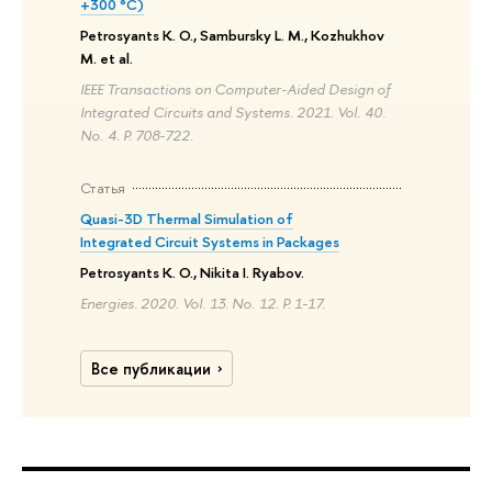
+300 °C)
Petrosyants K. O., Sambursky L. M., Kozhukhov
M. et al.
IEEE Transactions on Computer-Aided Design of
Integrated Circuits and Systems. 2021. Vol. 40.
No. 4. P. 708-722.
Статья
Quasi-3D Thermal Simulation of
Integrated Circuit Systems in Packages
Petrosyants K. O., Nikita I. Ryabov.
Energies. 2020. Vol. 13. No. 12. P. 1-17.
Все публикации