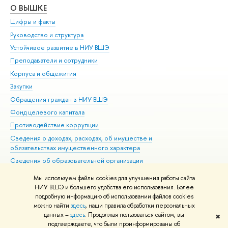
О ВЫШКЕ
ОБ
Цифры и факты
Ли
Руководство и структура
Дов
Устойчивое развитие в НИУ ВШЭ
Ол
Преподаватели и сотрудники
При
Корпуса и общежития
Вы
Закупки
При
Обращения граждан в НИУ ВШЭ
Ас
Фонд целевого капитала
До
Противодействие коррупции
Цен
Сведения о доходах, расходах, об имуществе и
Би
обязательствах имущественного характера
Об
Сведения об образовательной организации
Обр
Людям с ограниченными возможностями здоровья
Мы используем файлы cookies для улучшения работы сайта
Единая платежная страница
НИУ ВШЭ и большего удобства его использования. Более
подробную информацию об использовании файлов cookies
Работа в Вышке
можно найти
здесь
, наши правила обработки персональных
данных –
здесь
. Продолжая пользоваться сайтом, вы
✖
Редактору
подтверждаете, что были проинформированы об