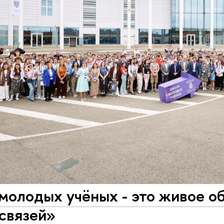
молодых учëных - это живое о
связей»