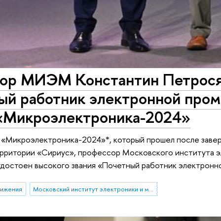
ор МИЭМ Константин Петрося
ый работник электронной про
«Микроэлектроника-2024»
а «Микроэлектроника-2024»*, который прошел после заве
рритории «Сириус», профессор Московского института 
удостоен высокого звания «Почетный работник электрон
тижения
Московский институт электроники и математики им. А.Н. Тихонова