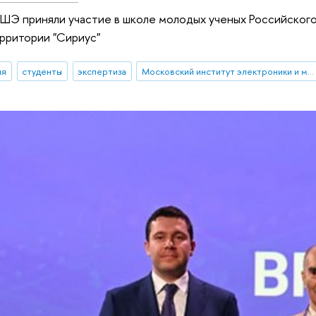
Э приняли участие в школе молодых ученых Российског
рритории "Сириус"
ия
студенты
экспертиза
Московский институт электроники и математики им. А.Н. Тихонова