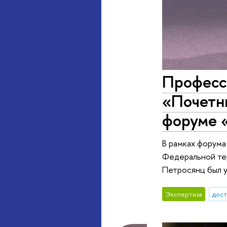
Професс
«Почетн
форуме 
В рамках форум
Федеральной те
Петросянц был 
Экспертиза
дос