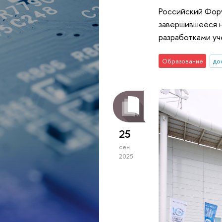
Российский Фор
завершившееся 
разработками уч
Образование
до
25
сен
2025