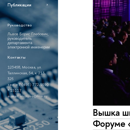
Публикации
Руководство
Львов Борис Глебович
,
руководитель
департамента
электронной инженерии
Контакты
123458, Москва, ул.
Таллинская, 34, к. 213,
325
тел: +7 (495) 772-9590
* 15117
е-mail:
ekotova@hse.ru
Вышка ш
Форуме 