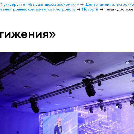
й университет «Высшая школа экономики»
Департамент электронно
я электронных компонентов и устройств
Новости
Тема «достиже
стижения»