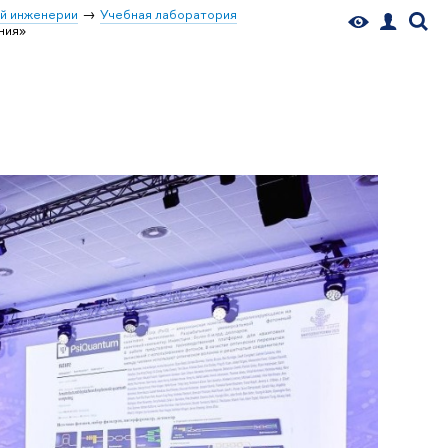
й инженерии
Учебная лаборатория
ния»