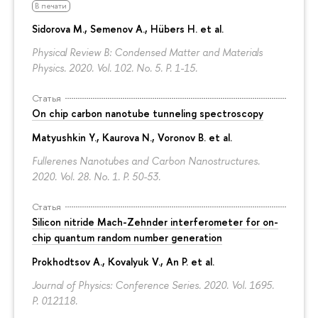
В печати
Sidorova M., Semenov A., Hübers H. et al.
Physical Review B: Condensed Matter and Materials
Physics. 2020. Vol. 102. No. 5.
P. 1-15.
Статья
On chip carbon nanotube tunneling spectroscopy
Matyushkin Y.
, Kaurova N., Voronov B. et al.
Fullerenes Nanotubes and Carbon Nanostructures.
2020. Vol. 28. No. 1.
P. 50-53.
Статья
Silicon nitride Mach-Zehnder interferometer for on-
chip quantum random number generation
Prokhodtsov A.
, Kovalyuk V., An P. et al.
Journal of Physics: Conference Series. 2020. Vol. 1695.
P. 012118.