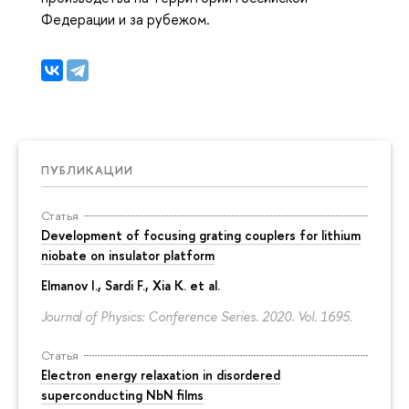
Федерации и за рубежом.
ПУБЛИКАЦИИ
Статья
Development of focusing grating couplers for lithium
niobate on insulator platform
Elmanov I., Sardi F., Xia K. et al.
Journal of Physics: Conference Series. 2020. Vol. 1695.
Статья
Electron energy relaxation in disordered
superconducting NbN films