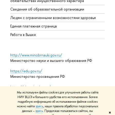
обязательствах имущественного характера
Образ
Сведения об образовательной организации
Обрат
Людям с ограниченными возможностями здоровья
Единая платежная страница
Работа в Вышке
http://www.minobrnauki.gov.ru/
Министерство науки и высшего образования РФ
https://edu.gov.ru/
Министерство просвещения РФ
https://elearning.hse.ru/mooc
Массовые открытые онлайн-курсы
Мы используем файлы cookies для улучшения работы сайта
НИУ ВШЭ и большего удобства его использования. Более
подробную информацию об использовании файлов cookies
можно найти
здесь
, наши правила обработки персональных
© НИУ ВШЭ 1993–2026
Адреса и контакты
Условия
данных –
здесь
. Продолжая пользоваться сайтом, вы
✖