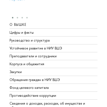
О ВЫШКЕ
ОБР
Цифры и факты
Лице
Руководство и структура
Довуз
Устойчивое развитие в НИУ ВШЭ
Олим
Преподаватели и сотрудники
Прием
Корпуса и общежития
Вышк
Закупки
Прием
Обращения граждан в НИУ ВШЭ
Аспир
Фонд целевого капитала
Допол
Противодействие коррупции
Центр
Сведения о доходах, расходах, об имуществе и
Бизне