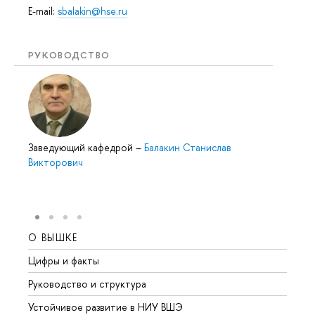
E-mail:
sbalakin@hse.ru
РУКОВОДСТВО
Заведующий кафедрой
–
Балакин Станислав
Викторович
О ВЫШКЕ
ОБР
Цифры и факты
Лице
Руководство и структура
Довуз
Устойчивое развитие в НИУ ВШЭ
Олим