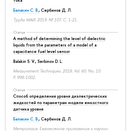
тока
Балакин С. В.
, Сербинов Д. Л.
Труды МАИ. 2019. № 107.
С. 1-21.
Статья
A method of determining the level of dielectric
liquids from the parameters of a model of a
capacitance fuel level sensor
Balakin S. V., Serbinov D. L.
Measurement Techniques. 2018. Vol. 60. No. 10.
P. 998-1002.
Статья
Способ определения уровня диэлектрических
жидкостей по параметрам модели емкостного
датчика уровня
Балакин С. В.
, Сербинов Д. Л.
Метрология. Ежемесячное приложение к научно-