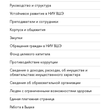
Руководство и структура
Довуз
Устойчивое развитие в НИУ ВШЭ
Олим
Преподаватели и сотрудники
Прием
Корпуса и общежития
Вышк
Закупки
Прием
Обращения граждан в НИУ ВШЭ
Аспир
Фонд целевого капитала
Допол
Противодействие коррупции
Центр
Сведения о доходах, расходах, об имуществе и
Бизне
обязательствах имущественного характера
Образ
Сведения об образовательной организации
Обрат
Людям с ограниченными возможностями здоровья
Единая платежная страница
Работа в Вышке