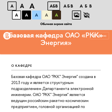
A
A
A
АБB
АБB
АБB
А
А
А
А
А
Департамент электронной инженерии
Обычная версия сайта
Базовая кафедра ОАО «РКК»
Высшая школа экономики
Меню
Энергия»
О КАФЕДРЕ
Базовая кафедра ОАО "РКК" Энергия" создана в
2013 году и является структурным
подразделением Департамента электронной
инженерии. ОАО "РКК" Энергия" является
ведущим российским ракетно-космическим
предприятием, головной организацией по