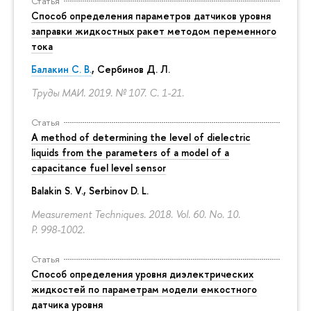
Статья
Способ определения параметров датчиков уровня
заправки жидкостных ракет методом переменного
тока
Балакин С. В.
, Сербинов Д. Л.
Труды МАИ. 2019. № 107.
С. 1-21.
Статья
A method of determining the level of dielectric
liquids from the parameters of a model of a
capacitance fuel level sensor
Balakin S. V., Serbinov D. L.
Measurement Techniques. 2018. Vol. 60. No. 10.
P. 998-1002.
Статья
Способ определения уровня диэлектрических
жидкостей по параметрам модели емкостного
датчика уровня