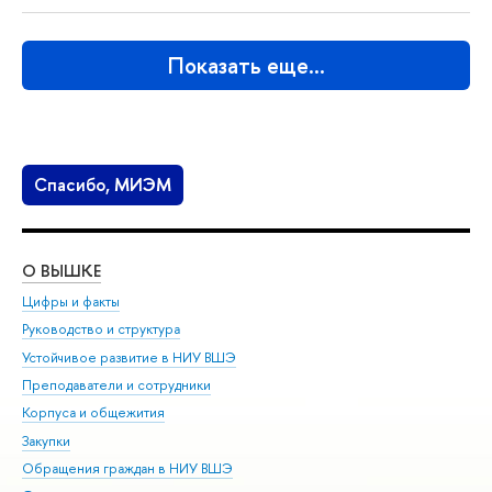
Показать еще…
Спасибо, МИЭМ
О ВЫШКЕ
ОБ
Цифры и факты
Ли
Руководство и структура
Дов
Устойчивое развитие в НИУ ВШЭ
Ол
Преподаватели и сотрудники
При
Корпуса и общежития
Вы
Закупки
При
Обращения граждан в НИУ ВШЭ
Ас