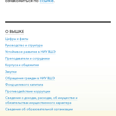
ознакомиться по
ссылке
.
О ВЫШКЕ
ОБ
Цифры и факты
Ли
Руководство и структура
Дов
Устойчивое развитие в НИУ ВШЭ
Ол
Преподаватели и сотрудники
При
Корпуса и общежития
Вы
Закупки
При
Обращения граждан в НИУ ВШЭ
Ас
Фонд целевого капитала
До
Противодействие коррупции
Цен
Сведения о доходах, расходах, об имуществе и
Би
обязательствах имущественного характера
Об
Сведения об образовательной организации
Обр
Людям с ограниченными возможностями здоровья