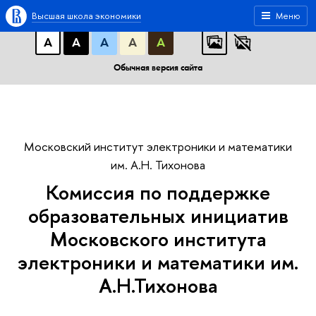
A
A
A
АБВ
АБВ
АБВ
Высшая школа экономики
Меню
А
А
А
А
А
Обычная версия сайта
Московский институт электроники и математики
им. А.Н. Тихонова
Комиссия по поддержке
образовательных инициатив
Московского института
электроники и математики им.
А.Н.Тихонова