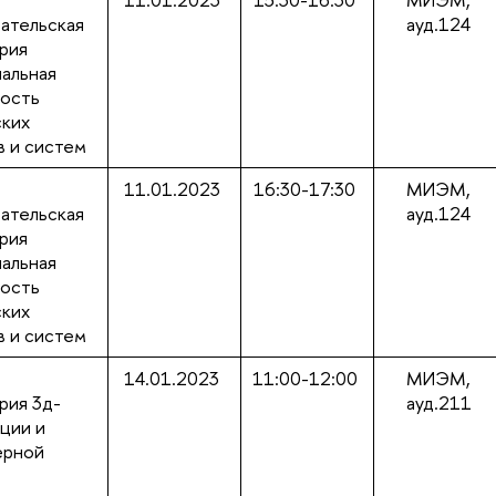
ательская
ауд.124
рия
альная
ность
ских
в и систем
11.01.2023
16:30-17:30
МИЭМ,
ательская
ауд.124
рия
альная
ность
ских
в и систем
14.01.2023
11:00-12:00
МИЭМ,
рия 3д-
ауд.211
ации и
ерной