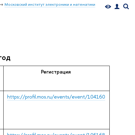
Московский институт электроники и математики
год
Регистрация
https://profil.mos.ru/events/event/104160
https://profil.mos.ru/events/event/105168