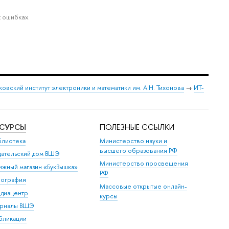
 ошибках.
овский институт электроники и математики им. А.Н. Тихонова
→
ИТ-
ЕСУРСЫ
ПОЛЕЗНЫЕ ССЫЛКИ
блиотека
Министерство науки и
высшего образования РФ
дательский дом ВШЭ
Министерство просвещения
ижный магазин «БукВышка»
РФ
пография
Массовые открытые онлайн-
диацентр
курсы
рналы ВШЭ
бликации