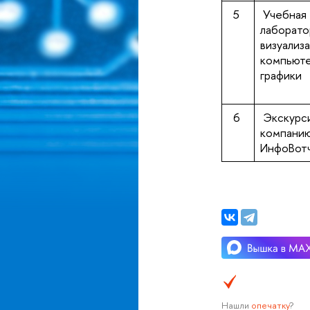
5
Учебная
лаборато
визуализ
компьют
графики
6
Экскурс
компани
ИнфоВот
Нашли
опечатку
?