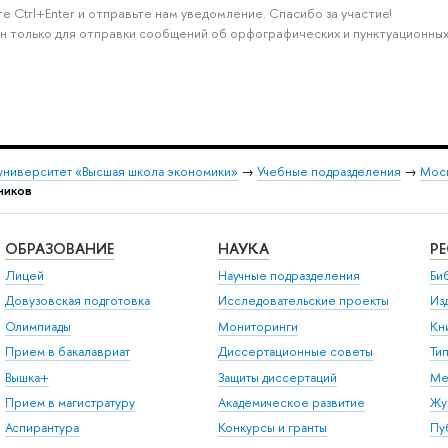
е Ctrl+Enter и отправьте нам уведомление. Спасибо за участие!
н только для отправки сообщений об орфографических и пунктуационных
университет «Высшая школа экономики»
→
Учебные подразделения
→
Моск
ников
ОБРАЗОВАНИЕ
НАУКА
Р
Лицей
Научные подразделения
Би
Довузовская подготовка
Исследовательские проекты
Из
Олимпиады
Мониторинги
Кн
Прием в бакалавриат
Диссертационные советы
Ти
Вышка+
Защиты диссертаций
Ме
Прием в магистратуру
Академическое развитие
Жу
Аспирантура
Конкурсы и гранты
Пу