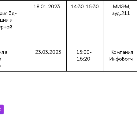
18.01.2023
14:30-15:30
МИЭМ,
рия 3д-
ауд.211
ации и
ерной
ия в
23.03.2023
15:00-
Компания
ю
16:20
ИнфоВотч
ч