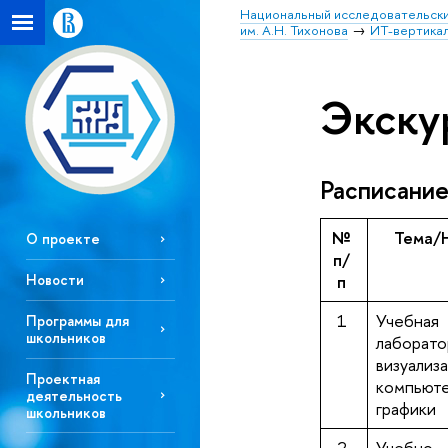
Национальный исследовательски
им. А.Н. Тихонова
ИТ-вертика
Экску
Расписание
№
Тема/
О проекте
п/
Новости
п
1
Учебная
Программы для
школьников
лаборато
визуализ
Проектная
компьют
деятельность
графики
школьников
2
Учебно-