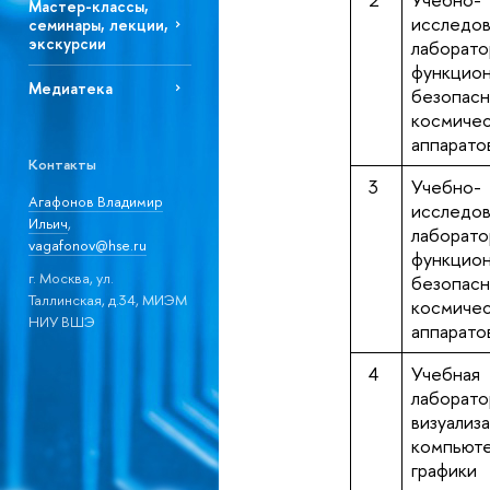
Мастер-классы,
исследов
семинары, лекции,
экскурсии
лаборато
функцион
Медиатека
безопас
космиче
аппарато
Контакты
3
Учебно-
Агафонов Владимир
исследов
Ильич
,
лаборато
vagafonov@hse.ru
функцион
г. Москва, ул.
безопас
Таллинская, д.34, МИЭМ
космиче
НИУ ВШЭ
аппарато
4
Учебная
лаборато
визуализ
компьют
графики