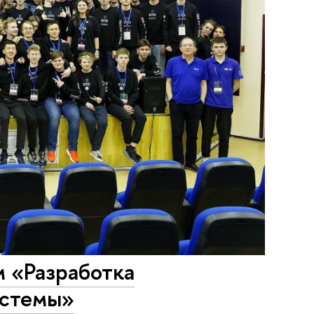
 «Разработка
истемы»