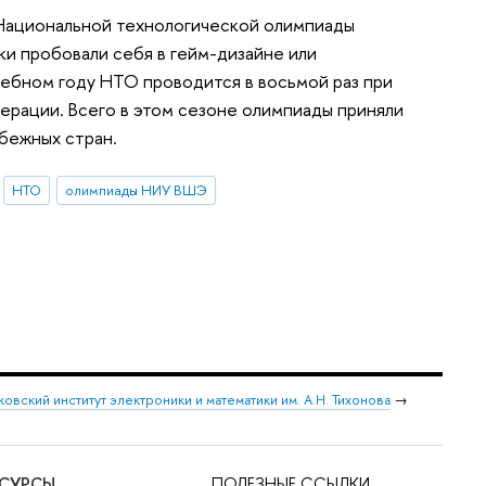
Национальной технологической олимпиады
 пробовали себя в гейм-дизайне или
чебном году НТО проводится в восьмой раз при
рации. Всего в этом сезоне олимпиады приняли
убежных стран.
НТО
олимпиады НИУ ВШЭ
овский институт электроники и математики им. А.Н. Тихонова
→
ЕСУРСЫ
ПОЛЕЗНЫЕ ССЫЛКИ