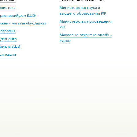
блиотека
Министерство науки и
высшего образования РФ
дательский дом ВШЭ
Министерство просвещения
ижный магазин «БукВышка»
РФ
пография
Массовые открытые онлайн-
диацентр
курсы
рналы ВШЭ
бликации