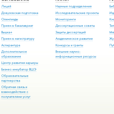
Лицей
Научные подразделения
Би
Довузовская подготовка
Исследовательские проекты
Из
Олимпиады
Мониторинги
Кн
Прием в бакалавриат
Диссертационные советы
Ти
Вышка+
Защиты диссертаций
Ме
Прием в магистратуру
Академическое развитие
Жу
Аспирантура
Конкурсы и гранты
Пу
Дополнительное
Внешние научно-
образование
информационные ресурсы
Центр развития карьеры
Бизнес-инкубатор ВШЭ
Образовательные
партнерства
Обратная связь и
взаимодействие с
получателями услуг