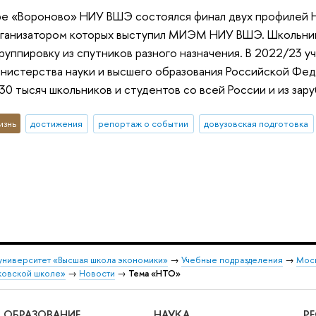
ре «Вороново» НИУ ВШЭ состоялся финал двух профилей 
рганизатором которых выступил МИЭМ НИУ ВШЭ. Школьники
руппировку из спутников разного назначения. В 2022/23 у
истерства науки и высшего образования Российской Феде
30 тысяч школьников и студентов со всей России и из зар
изнь
достижения
репортаж о событии
довузовская подготовка
университет «Высшая школа экономики»
→
Учебные подразделения
→
Моск
ковской школе»
→
Новости
→
Тема «НТО»
ОБРАЗОВАНИЕ
НАУКА
Р