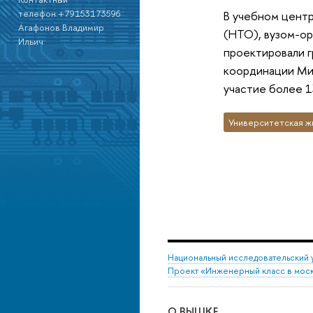
телефон:+79153173596
В учебном цент
Агафонов Владимир
(НТО), вузом-о
Ильич
проектировали г
координации Мин
участие более 1
Университетская ж
Национальный исследовательский 
Проект «Инженерный класс в мос
О ВЫШКЕ