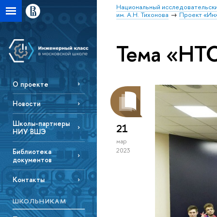
Национальный исследовательски
им. А.Н. Тихонова
Проект «Инж
Тема «НТ
О проекте
Новости
Школы-партнеры
21
НИУ ВШЭ
мар
2023
Библиотека
документов
Контакты
ШКОЛЬНИКАМ