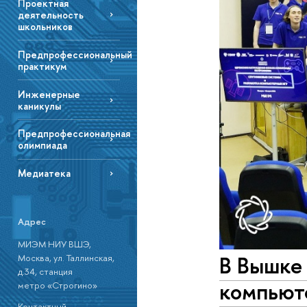
Проектная
деятельность
школьников
Предпрофессиональный
практикум
Инженерные
каникулы
Предпрофессиональная
олимпиада
Медиатека
Адрес
МИЭМ НИУ ВШЭ,
В Вышке
Москва, ул. Таллинская,
д.34, станция
компьют
метро «Строгино»
Контактный