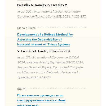
Polesskiy S., Korolev P., Tsvetkov V.
In bk.: 2024 International Russian Automation
Conference (RusAutoCon). IEEE, 2024. P. 132-137.
Глава в книге
Development of a Refined Method for
Assessing the Dependability of
Industrial Internet of Things Systems
V. Tsvetkov, L. Lander, P. Korolev et al.
In bk.: 27th International Conference, DCCN
2024, Moscow, Russia, September 23-27, 2024,
Revised Selected Papers. Distributed Computer
and Communication Networks. Switzerland:
Springer, 2025. P. 19-35.
Книга
Практическое руководство по
конструированию многослойных
печатных плат.