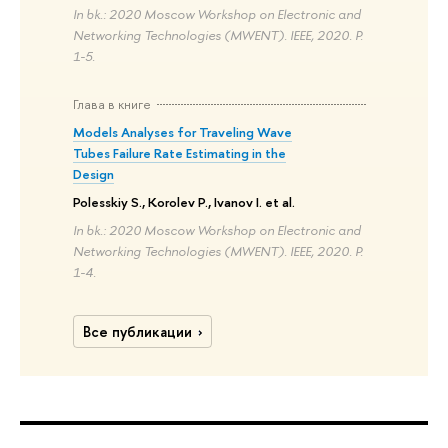
In bk.: 2020 Moscow Workshop on Electronic and
Networking Technologies (MWENT). IEEE, 2020. P.
1-5.
Глава в книге
Models Analyses for Traveling Wave
Tubes Failure Rate Estimating in the
Design
Polesskiy S., Korolev P., Ivanov I. et al.
In bk.: 2020 Moscow Workshop on Electronic and
Networking Technologies (MWENT). IEEE, 2020. P.
1-4.
Все публикации