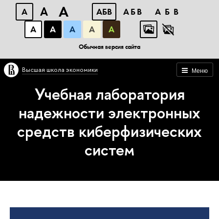
A
A
A
АБВ
АБВ
АБВ
А
А
А
А
А
Обычная версия сайта
Высшая школа экономики
Меню
Учебная лаборатория
надежности электронных
средств киберфизических
систем