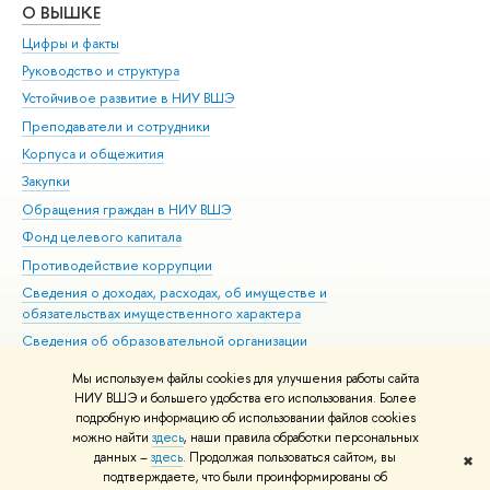
О ВЫШКЕ
ОБ
Цифры и факты
Ли
Руководство и структура
Дов
Устойчивое развитие в НИУ ВШЭ
Ол
Преподаватели и сотрудники
При
Корпуса и общежития
Вы
Закупки
При
Обращения граждан в НИУ ВШЭ
Ас
Фонд целевого капитала
До
Противодействие коррупции
Цен
Сведения о доходах, расходах, об имуществе и
Би
обязательствах имущественного характера
Об
Сведения об образовательной организации
Обр
Людям с ограниченными возможностями здоровья
Мы используем файлы cookies для улучшения работы сайта
Единая платежная страница
НИУ ВШЭ и большего удобства его использования. Более
подробную информацию об использовании файлов cookies
Работа в Вышке
можно найти
здесь
, наши правила обработки персональных
данных –
здесь
. Продолжая пользоваться сайтом, вы
✖
Редактору
подтверждаете, что были проинформированы об