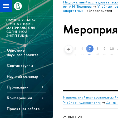
Национальный исследовательски
им. А.Н. Тихонова
Учебные по
энергетики»
Мероприятия
НАУЧНО-УЧЕБНАЯ
Мероприя
ГРУППА «НОВЫЕ
МАТЕРИАЛЫ ДЛЯ
СОЛНЕЧНОЙ
ЭНЕРГЕТИКИ»
5
6
7
8
9
10
Описание
Расширенный поиск
научного проекта
ср
чт
пт
сб
вс
пн
Состав группы
Научный семинар
Публикации
Национальный исследовательский 
Конференции
Учебные подразделения
→
Департ
Проектная работа
О ВЫШКЕ