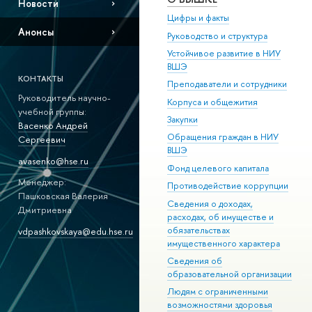
Новости
Цифры и факты
Анонсы
Руководство и структура
Устойчивое развитие в НИУ
ВШЭ
КОНТАКТЫ
Преподаватели и сотрудники
Руководитель научно-
Корпуса и общежития
учебной группы:
Закупки
Васенко Андрей
Обращения граждан в НИУ
Сергеевич
ВШЭ
avasenko@hse.ru
Фонд целевого капитала
Менеджер:
Противодействие коррупции
Пашковская Валерия
Сведения о доходах,
Дмитриевна
расходах, об имуществе и
обязательствах
vdpashkovskaya@edu.hse.ru
имущественного характера
Сведения об
образовательной организации
Людям с ограниченными
возможностями здоровья