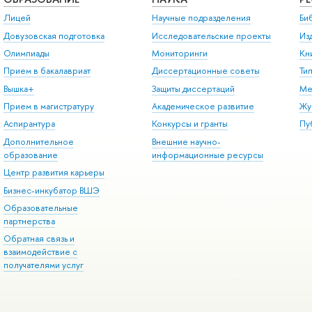
Лицей
Научные подразделения
Би
Довузовская подготовка
Исследовательские проекты
Из
Олимпиады
Мониторинги
Кн
Прием в бакалавриат
Диссертационные советы
Ти
Вышка+
Защиты диссертаций
Ме
Прием в магистратуру
Академическое развитие
Жу
Аспирантура
Конкурсы и гранты
Пу
Дополнительное
Внешние научно-
образование
информационные ресурсы
Центр развития карьеры
Бизнес-инкубатор ВШЭ
Образовательные
партнерства
Обратная связь и
взаимодействие с
получателями услуг