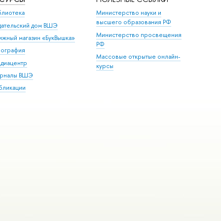
блиотека
Министерство науки и
высшего образования РФ
дательский дом ВШЭ
Министерство просвещения
ижный магазин «БукВышка»
РФ
пография
Массовые открытые онлайн-
диацентр
курсы
рналы ВШЭ
бликации