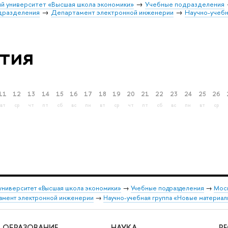
й университет «Высшая школа экономики»
Учебные подразделения
дразделения
Департамент электронной инженерии
Научно-учебн
тия
11
12
13
14
15
16
17
18
19
20
21
22
23
24
25
26
вт
ср
чт
пт
сб
вс
пн
вт
ср
чт
пт
сб
вс
пн
вт
ср
университет «Высшая школа экономики»
→
Учебные подразделения
→
Моск
амент электронной инженерии
→
Научно-учебная группа «Новые материал
ОБРАЗОВАНИЕ
НАУКА
Р