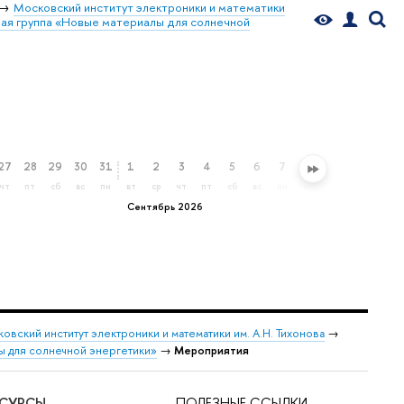
Московский институт электроники и математики
ая группа «Новые материалы для солнечной
27
28
29
30
31
1
2
3
4
5
6
7
8
9
10
11
чт
пт
сб
вс
пн
вт
ср
чт
пт
сб
вс
пн
вт
ср
чт
пт
Сентябрь 2026
овский институт электроники и математики им. А.Н. Тихонова
→
ы для солнечной энергетики»
→
Мероприятия
ЕСУРСЫ
ПОЛЕЗНЫЕ ССЫЛКИ