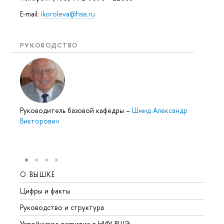
E-mail:
ikoroleva@hse.ru
РУКОВОДСТВО
Руководитель базовой кафедры
–
Шмид Александр
Викторович
О ВЫШКЕ
ОБР
Цифры и факты
Лице
Руководство и структура
Довуз
Устойчивое развитие в НИУ ВШЭ
Олим