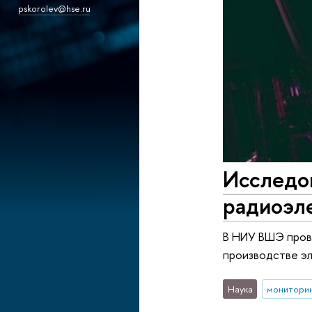
pskorolev@hse.ru
Исследов
радиоэл
В НИУ ВШЭ пров
производстве эл
Наука
монитори