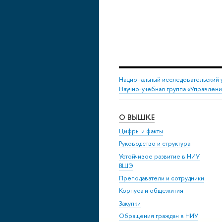
Национальный исследовательский 
Научно-учебная группа «Управлен
О ВЫШКЕ
Цифры и факты
Руководство и структура
Устойчивое развитие в НИУ
ВШЭ
Преподаватели и сотрудники
Корпуса и общежития
Закупки
Обращения граждан в НИУ