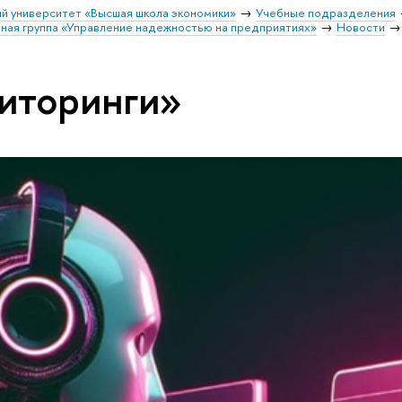
й университет «Высшая школа экономики»
Учебные подразделения
ная группа «Управление надежностью на предприятиях»
Новости
иторинги»