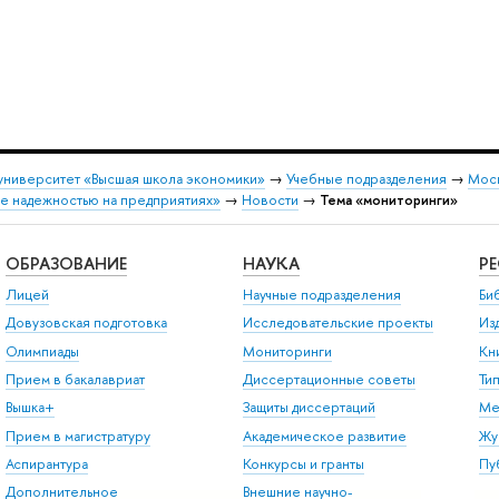
университет «Высшая школа экономики»
→
Учебные подразделения
→
Моск
ие надежностью на предприятиях»
→
Новости
→
Тема «мониторинги»
ОБРАЗОВАНИЕ
НАУКА
Р
Лицей
Научные подразделения
Би
Довузовская подготовка
Исследовательские проекты
Из
Олимпиады
Мониторинги
Кн
Прием в бакалавриат
Диссертационные советы
Ти
Вышка+
Защиты диссертаций
Ме
Прием в магистратуру
Академическое развитие
Жу
Аспирантура
Конкурсы и гранты
Пу
Дополнительное
Внешние научно-