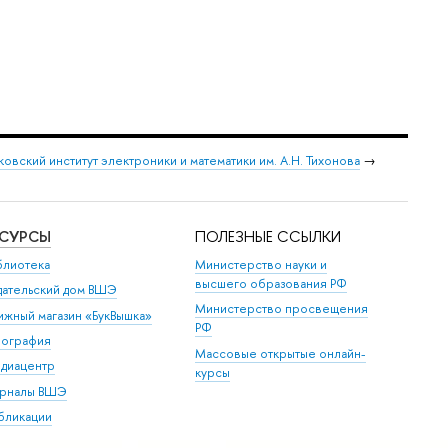
овский институт электроники и математики им. А.Н. Тихонова
→
ЕСУРСЫ
ПОЛЕЗНЫЕ ССЫЛКИ
блиотека
Министерство науки и
высшего образования РФ
дательский дом ВШЭ
Министерство просвещения
ижный магазин «БукВышка»
РФ
пография
Массовые открытые онлайн-
диацентр
курсы
рналы ВШЭ
бликации