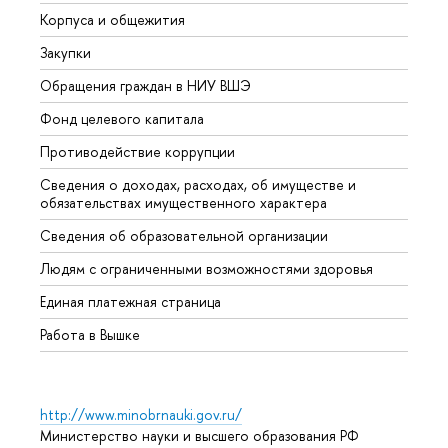
Корпуса и общежития
Вышк
Закупки
Прием
Обращения граждан в НИУ ВШЭ
Аспир
Фонд целевого капитала
Допол
Противодействие коррупции
Центр
Сведения о доходах, расходах, об имуществе и
Бизне
обязательствах имущественного характера
Образ
Сведения об образовательной организации
Обрат
Людям с ограниченными возможностями здоровья
Единая платежная страница
Работа в Вышке
http://www.minobrnauki.gov.ru/
Министерство науки и высшего образования РФ