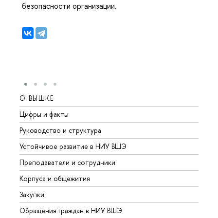
безопасности организации.
О ВЫШКЕ
ОБР
Цифры и факты
Лице
Руководство и структура
Довуз
Устойчивое развитие в НИУ ВШЭ
Олим
Преподаватели и сотрудники
Прием
Корпуса и общежития
Вышк
Закупки
Прием
Обращения граждан в НИУ ВШЭ
Аспир