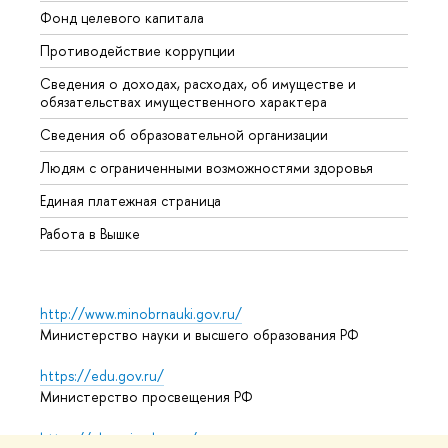
Фонд целевого капитала
Допол
Противодействие коррупции
Центр
Сведения о доходах, расходах, об имуществе и
Бизне
обязательствах имущественного характера
Образ
Сведения об образовательной организации
Обрат
Людям с ограниченными возможностями здоровья
Единая платежная страница
Работа в Вышке
http://www.minobrnauki.gov.ru/
Министерство науки и высшего образования РФ
https://edu.gov.ru/
Министерство просвещения РФ
https://elearning.hse.ru/mooc