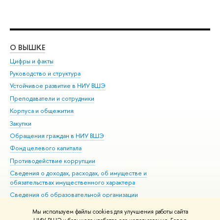
О ВЫШКЕ
ОБ
Цифры и факты
Ли
Руководство и структура
Дов
Устойчивое развитие в НИУ ВШЭ
Ол
Преподаватели и сотрудники
При
Корпуса и общежития
Вы
Закупки
При
Обращения граждан в НИУ ВШЭ
Ас
Фонд целевого капитала
До
Противодействие коррупции
Цен
Сведения о доходах, расходах, об имуществе и
Би
обязательствах имущественного характера
Об
Сведения об образовательной организации
Обр
Людям с ограниченными возможностями здоровья
Мы используем файлы cookies для улучшения работы сайта
Единая платежная страница