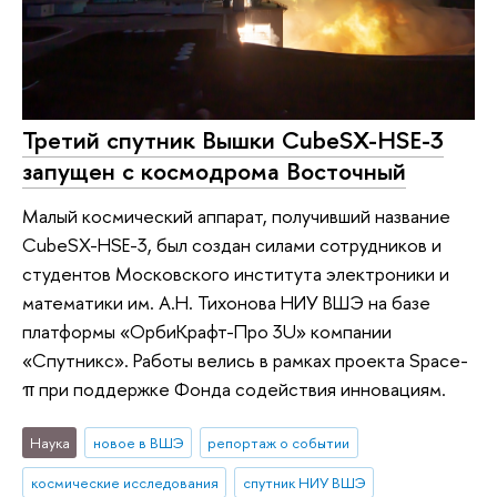
Третий спутник Вышки CubeSX-HSE-3
запущен с космодрома Восточный
Малый космический аппарат, получивший название
CubeSX-HSE-3, был создан силами сотрудников и
студентов Московского института электроники и
математики им. А.Н. Тихонова НИУ ВШЭ на базе
платформы «ОрбиКрафт-Про 3U» компании
«Спутникс». Работы велись в рамках проекта Space-
π при поддержке Фонда содействия инновациям.
Наука
новое в ВШЭ
репортаж о событии
космические исследования
спутник НИУ ВШЭ