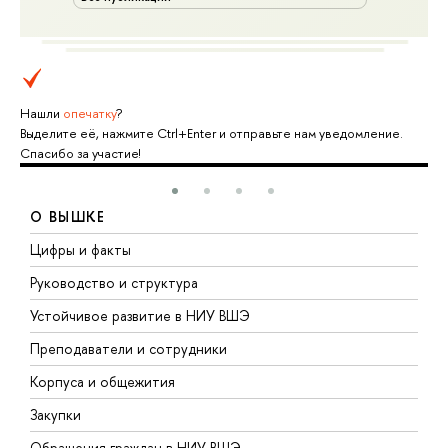
Нашли
опечатку
?
Выделите её, нажмите Ctrl+Enter и отправьте нам уведомление.
Спасибо за участие!
О ВЫШКЕ
Цифры и факты
Л
Руководство и структура
Д
Устойчивое развитие в НИУ ВШЭ
О
Преподаватели и сотрудники
П
Корпуса и общежития
В
Закупки
П
Обращения граждан в НИУ ВШЭ
А