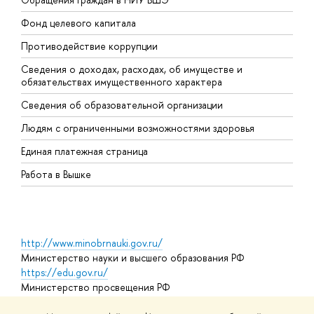
Фонд целевого капитала
Д
Противодействие коррупции
Ц
Сведения о доходах, расходах, об имуществе и
Б
обязательствах имущественного характера
О
Сведения об образовательной организации
О
Людям с ограниченными возможностями здоровья
Единая платежная страница
Работа в Вышке
http://www.minobrnauki.gov.ru/
Министерство науки и высшего образования РФ
https://edu.gov.ru/
Министерство просвещения РФ
https://elearning.hse.ru/mooc