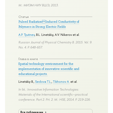
М.: МИЭМ НИУ ВШЭ, 2013.
Статья
Pulsed RadiationInduced Conductivity of
Polymers in Strong Electric Fields
A.P. Tyutnev
,
B.L. Linetskiy
,
A.V. Nikerov
et al.
Russian Journal of Physical Chemistry B. 2015. Vol. 9.
No. 4.
P. 648-657.
Глава в книге
Spatial technology environment for the
implementation of innovative scientific and
educational projects.
Linetskiy B.
,
Sedova T.L.
,
Tikhonov А.
et al.
In bk.: Innovative Information Technologies:
Materials of the International scientific–practical
conference. Part 2. Prt. 2. M.: HSE, 2014.
P. 219-226.
Все публикации