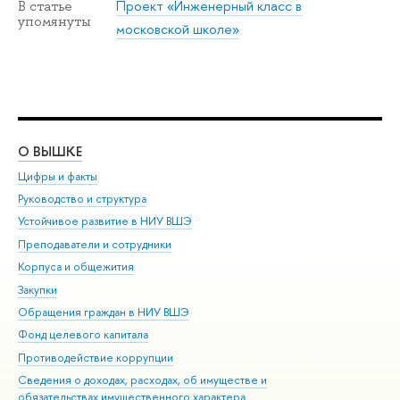
Проект «Инженерный класс в
В статье
упомянуты
московской школе»
О ВЫШКЕ
ОБ
Цифры и факты
Ли
Руководство и структура
Дов
Устойчивое развитие в НИУ ВШЭ
Ол
Преподаватели и сотрудники
При
Корпуса и общежития
Вы
Закупки
При
Обращения граждан в НИУ ВШЭ
Ас
Фонд целевого капитала
До
Противодействие коррупции
Цен
Сведения о доходах, расходах, об имуществе и
Би
обязательствах имущественного характера