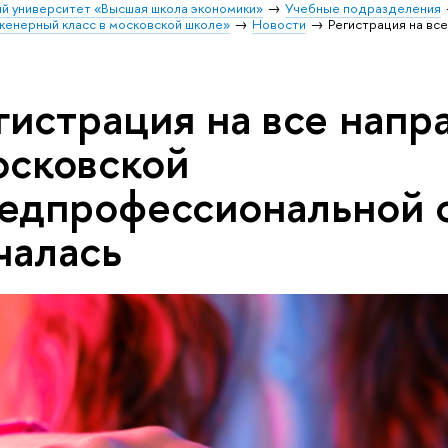
й университет «Высшая школа экономики»
Учебные подразделения
енерный класс в московской школе»
Новости
Регистрация на вс
гистрация на все напр
сковской
едпрофессиональной 
чалась