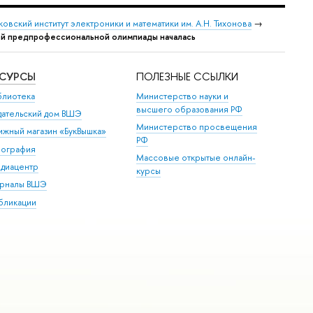
овский институт электроники и математики им. А.Н. Тихонова
→
ой предпрофессиональной олимпиады началась
ЕСУРСЫ
ПОЛЕЗНЫЕ ССЫЛКИ
блиотека
Министерство науки и
высшего образования РФ
дательский дом ВШЭ
Министерство просвещения
ижный магазин «БукВышка»
РФ
пография
Массовые открытые онлайн-
диацентр
курсы
рналы ВШЭ
бликации