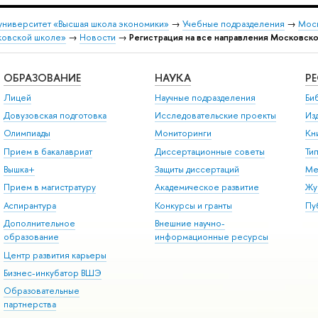
университет «Высшая школа экономики»
→
Учебные подразделения
→
Моск
ковской школе»
→
Новости
→
Регистрация на все направления Московск
ОБРАЗОВАНИЕ
НАУКА
Р
Лицей
Научные подразделения
Би
Довузовская подготовка
Исследовательские проекты
Из
Олимпиады
Мониторинги
Кн
Прием в бакалавриат
Диссертационные советы
Ти
Вышка+
Защиты диссертаций
Ме
Прием в магистратуру
Академическое развитие
Жу
Аспирантура
Конкурсы и гранты
Пу
Дополнительное
Внешние научно-
образование
информационные ресурсы
Центр развития карьеры
Бизнес-инкубатор ВШЭ
Образовательные
партнерства