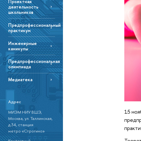
Проектная
деятельность
школьников
Предпрофессиональный
практикум
Инженерные
каникулы
Предпрофессиональная
олимпиада
Медиатека
Адрес
15 ноя
МИЭМ НИУ ВШЭ,
Москва, ул. Таллинская,
предп
д.34, станция
практи
метро «Строгино»
Теорет
Контактный