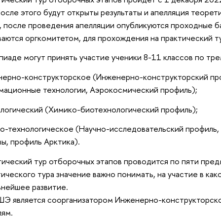
осле этого будут открыты результаты и апелляция теорет
, после проведения апелляции опубликуются проходные б
аются оргкомитетом, для прохождения на практический т
пиаде могут принять участие ученики 8-11 классов по тре
нерно-конструкторское (Инженерно-конструкторский пр
ационные технологии, Аэрокосмический профиль);
ологический (Химико-биотехнологический профиль);
но-технологическое (Научно-исследовательский профиль
ы, профиль Арктика).
ический тур отборочных этапов проводится по пяти пре
ического тура значение важно понимать, на участие в ка
ьнейшее развитие.
Э является соорганизатором Инженерно-конструкторско
ям.