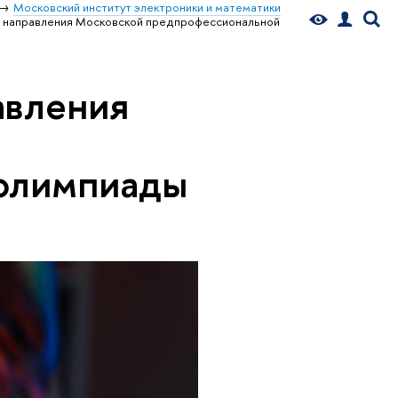
Московский институт электроники и математики
е направления Московской предпрофессиональной
авления
олимпиады