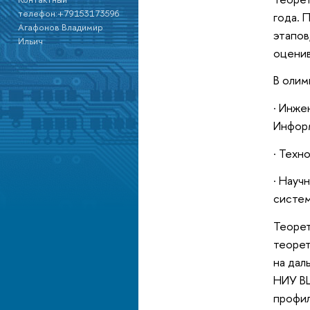
телефон:+79153173596
года.
П
Агафонов Владимир
этапов
Ильич
оценив
В олим
· Инже
Информ
· Техн
· Науч
систем
Теорет
теорет
на дал
НИУ ВШ
профил