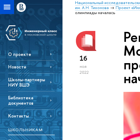
Национальный исследовательски
им. А.Н. Тихонова
Проект «Инж
олимпиады началась
Ре
Мо
О проекте
16
пр
ноя
Новости
на
2022
Школы-партнеры
НИУ ВШЭ
Библиотека
документов
Контакты
ШКОЛЬНИКАМ