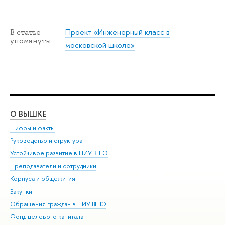
Проект «Инженерный класс в
В статье
упомянуты
московской школе»
О ВЫШКЕ
ОБ
Цифры и факты
Ли
Руководство и структура
Дов
Устойчивое развитие в НИУ ВШЭ
Ол
Преподаватели и сотрудники
При
Корпуса и общежития
Вы
Закупки
При
Обращения граждан в НИУ ВШЭ
Ас
Фонд целевого капитала
До