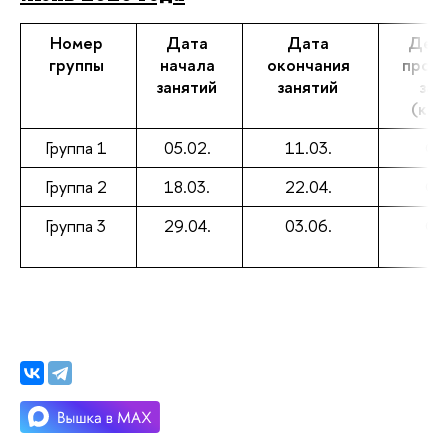
Номер
Дата
Дата
Ден
группы
начала
окончания
пров
занятий
занятий
зан
(ка
Группа 1
05.02.
11.03.
Ср
Группа 2
18.03.
22.04.
Ср
Группа 3
29.04.
03.06.
Ср