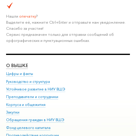
Нашли
опечатку
?
Выделите её, нажмите Ctrl+Enter и отправьте нам уведомление.
Спасибо за участие!
Сервис предназначен только для отправки сообщений об
орфографических и пунктуационных ошибках.
О ВЫШКЕ
ОБ
Цифры и факты
Ли
Руководство и структура
Дов
Устойчивое развитие в НИУ ВШЭ
Ол
Преподаватели и сотрудники
При
Корпуса и общежития
Вы
Закупки
При
Обращения граждан в НИУ ВШЭ
Ас
Фонд целевого капитала
До
Противодействие коррупции
Цен