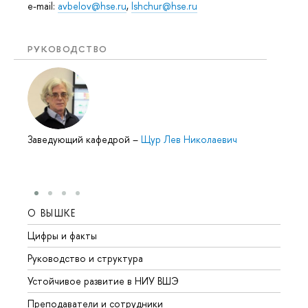
e-mail:
avbelov@hse.ru
,
lshchur@hse.ru
РУКОВОДСТВО
Заведующий кафедрой
–
Щур Лев Николаевич
О ВЫШКЕ
ОБР
Цифры и факты
Лице
Руководство и структура
Довуз
Устойчивое развитие в НИУ ВШЭ
Олим
Преподаватели и сотрудники
Прием