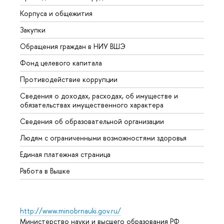
Корпуса и общежития
Вышк
Закупки
Прием
Обращения граждан в НИУ ВШЭ
Аспир
Фонд целевого капитала
Допол
Противодействие коррупции
Центр
Сведения о доходах, расходах, об имуществе и
Бизне
обязательствах имущественного характера
Образ
Сведения об образовательной организации
Обрат
Людям с ограниченными возможностями здоровья
Единая платежная страница
Работа в Вышке
http://www.minobrnauki.gov.ru/
Министерство науки и высшего образования РФ