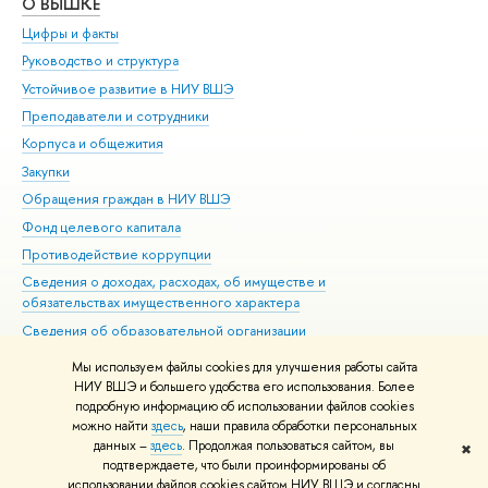
О ВЫШКЕ
ОБ
Цифры и факты
Ли
Руководство и структура
Дов
Устойчивое развитие в НИУ ВШЭ
Ол
Преподаватели и сотрудники
При
Корпуса и общежития
Вы
Закупки
При
Обращения граждан в НИУ ВШЭ
Ас
Фонд целевого капитала
До
Противодействие коррупции
Цен
Сведения о доходах, расходах, об имуществе и
Би
обязательствах имущественного характера
Об
Сведения об образовательной организации
Обр
Людям с ограниченными возможностями здоровья
Мы используем файлы cookies для улучшения работы сайта
Единая платежная страница
НИУ ВШЭ и большего удобства его использования. Более
подробную информацию об использовании файлов cookies
Работа в Вышке
можно найти
здесь
, наши правила обработки персональных
данных –
здесь
. Продолжая пользоваться сайтом, вы
✖
Редактору
подтверждаете, что были проинформированы об
© НИУ ВШЭ 1993–2026
Адреса и контакты
Условия использования
использовании файлов cookies сайтом НИУ ВШЭ и согласны