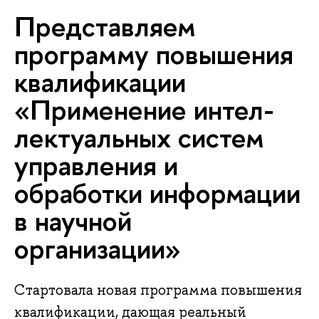
Пред­став­ля­ем
программу повышения
ква­ли­фи­ка­ции
«Применение ин­тел­
лек­ту­аль­ных систем
управления и
обработки информации
в научной
организации»
Стартовала новая программа повышения
квалификации, дающая реальный