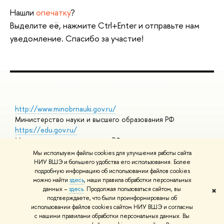
Нашли
опечатку
?
Выделите её, нажмите Ctrl+Enter и отправьте нам
уведомление. Спасибо за участие!
http://www.minobrnauki.gov.ru/
Министерство науки и высшего образования РФ
https://edu.gov.ru/
Министерство просвещения РФ
https://elearning.hse.ru/mooc
Мы используем файлы cookies для улучшения работы сайта
Массовые открытые онлайн-курсы
НИУ ВШЭ и большего удобства его использования. Более
подробную информацию об использовании файлов cookies
можно найти
здесь
, наши правила обработки персональных
данных –
здесь
. Продолжая пользоваться сайтом, вы
✖
© НИУ ВШЭ 1993–2026
Адреса и контакты
Условия
подтверждаете, что были проинформированы об
использования материалов
Политика конфиденциальности
Карта
использовании файлов cookies сайтом НИУ ВШЭ и согласны
сайта
с нашими правилами обработки персональных данных. Вы
Шрифты HSE Sans и HSE Slab разработаны в
Школе дизайна НИУ